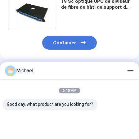
19 Sc optique UPC de diviseur
de fibre de bâti de support de
PLC de pouce 1x32
Continuer
Produits Recommandés
Michael
6:40 AM
Good day, what product are you looking for?
FONGKO 12 cœurs
12 couleurs G.657A1
Double fenêtre
0,9 mm G652D PVC
Pigtails en fibre
optique Fbt Mi