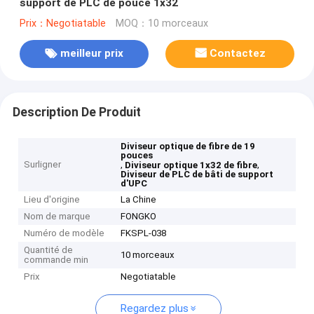
support de PLC de pouce 1x32
Prix：Negotiatable
MOQ：10 morceaux
meilleur prix
Contactez
Description De Produit
Diviseur optique de fibre de 19
pouces
Surligner
,
,
Diviseur optique 1x32 de fibre
Diviseur de PLC de bâti de support
d'UPC
Lieu d'origine
La Chine
Nom de marque
FONGKO
Numéro de modèle
FKSPL-038
Quantité de
10 morceaux
commande min
Prix
Negotiatable
Regardez plus