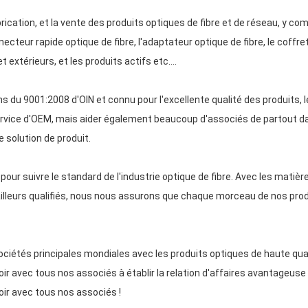
brication, et la vente des produits optiques de fibre et de réseau, y c
necteur rapide optique de fibre, l'adaptateur optique de fibre, le coffre
et extérieurs, et les produits actifs etc….
ns du 9001:2008 d'OIN et connu pour l'excellente qualité des produits, les
ervice d'OEM, mais aider également beaucoup d'associés de partout d
 solution de produit.
ur suivre le standard de l'industrie optique de fibre. Avec les matiè
illeurs qualifiés, nous nous assurons que chaque morceau de nos produ
ociétés principales mondiales avec les produits optiques de haute qua
r avec tous nos associés à établir la relation d'affaires avantageuse
ir avec tous nos associés !