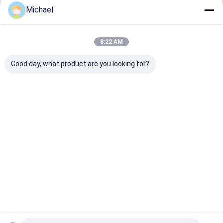
Michael
8:22 AM
Good day, what product are you looking for?
Aperçu
Au sujet de
Contactez-
Desktop
nous
nous
Site
Plan du site
Privacy Policy
Qualité
Connecteur rapide optique de fibre
Usine De
Chine.Copyright © 2026 Shenzhen Fongko Communication
Equipment Co.,Ltd. All Rights Reserved.