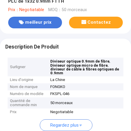
PLC de 1x32 0.9mm FTTH
Prix：Negotiatable
MOQ：50 morceaux
meilleur prix
Contactez
Description De Produit
,
Diviseur optique 0.9mm de fibre
,
Diviseur optique micro de fibre
Surligner
diviseur de câble à fibres optiques de
0.9mm
Lieu d'origine
La Chine
Nom de marque
FONGKO
Numéro de modèle
FKSPL-046
Quantité de
50 morceaux
commande min
Prix
Negotiatable
Regardez plus