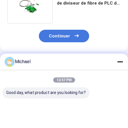
de diviseur de fibre de PLC de
1x32 0.9mm FTTH
Continuer
Produits Recommandés
Michael
12:57 PM
Good day, what product are you looking for?
FONGKO 12 cœurs
12 couleurs G.657A1
Double fenêtre
0,9 mm G652D PVC
Pigtails en fibre
optique Fbt Mi
Fibre Optique Pigtail
optique SC APC UPC
Coupler Spl sa