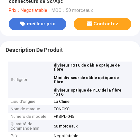
connecteurs de Sc/Apc
Prix：Negotiatable
MOQ：50 morceaux
meilleur prix
Contactez
Description De Produit
diviseur 1x16 de câble optique de
fibre
,
Mini diviseur de câble optique de
Surligner
fibre
,
diviseur optique de PLC de la fibre
1x16
Lieu d'origine
La Chine
Nom de marque
FONGKO
Numéro de modèle
FKSPL-045
Quantité de
50 morceaux
commande min
Prix
Negotiatable