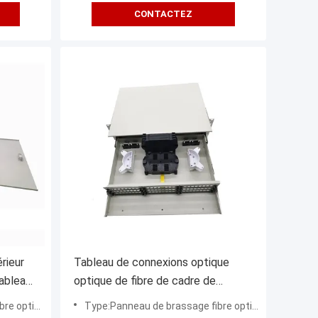
CONTACTEZ
rieur
Tableau de connexions optique
tableau
optique de fibre de cadre de
 de
distribution de 72 noyaux FONGKO
 optique
Type:Panneau de brassage fibre optique