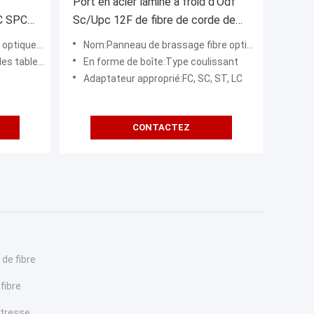
Port en acier laminé à froid d'Odf
FC SPCC
Sc/Upc 12F de fibre de corde de
correction de tableau de
e de fibre
Nom:Panneau de brassage fibre optique
connexions de SPCC
 de fibre de tiroir
En forme de boîte:Type coulissant
Adaptateur approprié:FC, SC, ST, LC
CONTACTEZ
 de fibre
fibre
 tresse