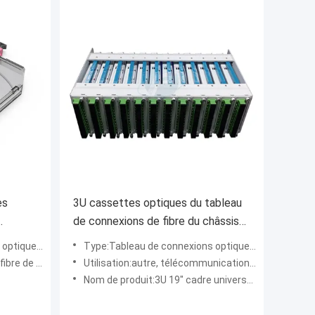
es
3U cassettes optiques du tableau
de connexions de fibre du châssis
MTP
ODF MPO
utions de FTTx
Type:Tableau de connexions optique de fibre
e 12 ports
Utilisation:autre, télécommunication de centre de traitement des données, FTTX
Nom de produit:3U 19" cadre universel de Subrack avec 12pcs MPO-SC MPO-LC