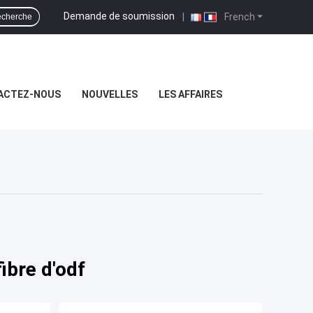
Demande de soumission
|
French
cherche
ACTEZ-NOUS
NOUVELLES
LES AFFAIRES
ibre d'odf