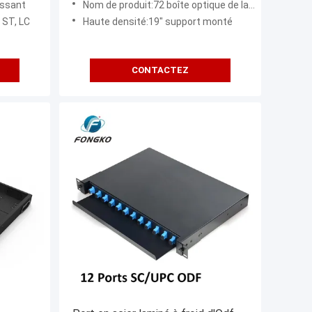
issant
Nom de produit:72 boîte optique de la fibre ODF de bâti de support de noyau
 ST, LC
Haute densité:19" support monté
CONTACTEZ