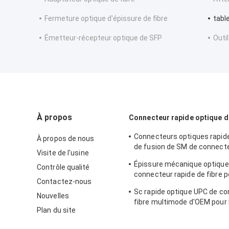
Fermeture optique d'épissure de fibre
tabl
Émetteur-récepteur optique de SFP
Outi
À propos
Connecteur rapide optique d
Connecteurs optiques rapid
À propos de nous
de fusion de SM de connecte
Visite de l'usine
de Sx du câble 2.0*3.0
Épissure mécanique optique 
Contrôle qualité
connecteur rapide de fibre p
Contactez-nous
Telecommuincation
Sc rapide optique UPC de c
Nouvelles
fibre multimode d'OEM pour 
Plan du site
communication FKSU017 de