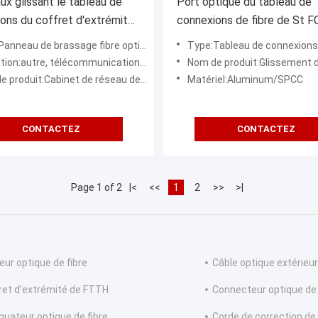
ux glissant le tableau de
Port optique du tableau de
ons du coffret d'extrémité
connexions de fibre de St 
e de bâti de Cabinet de
ODF de Sc de LC 24
anneau de brassage fibre optique
Type:Tableau de connexions optiqu
 de 19 pouces
autre, télécommunication de centre de traitement des données, FTTX
Nom de produit:Glissement des tableaux de connexions optiques
produit:Cabinet de réseau de 19 pouces
Matériel:Aluminum/SPCC
CONTACTEZ
CONTACTEZ
Page 1 of 2
|<
<<
1
2
>>
>|
eur optique de fibre
Câble optique extérieur
ret d'extrémité de FTTH
Connecteur optique de 
nuateur optique de fibre
Corde de correction de