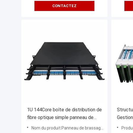
CONTACTEZ
1U 144Core boîte de distribution de
Structu
fibre optique simple panneau de
Gestion
patch avec structure de montage
optique
Nom du produit:Panneau de brassage fibre optique
Produ
de rack
OEM ig