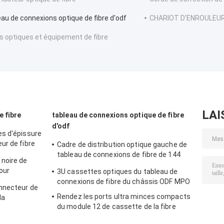
eau de connexions optique de fibre d'odf
CHARIOT D'ENROULEUR
ls optiques et équipement de fibre
LAI
e fibre
tableau de connexions optique de fibre
d'odf
es d'épissure
ur de fibre
Cadre de distribution optique gauche de
tableau de connexions de fibre de 144
noire de
ODF LC/SC/ST/FC SPCC
our
3U cassettes optiques du tableau de
connexions de fibre du châssis ODF MPO
onnecteur de
Rendez les ports ultra minces compacts
la
du module 12 de cassette de la fibre
 FTTH
MPO MTP