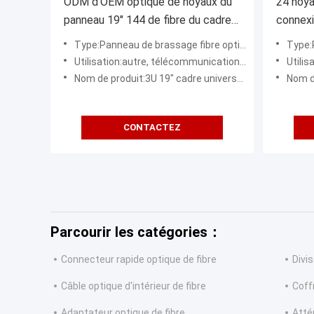
ODM d'OEM optique de noyaux du
24 noya
panneau 19" 144 de fibre du cadre
connexi
de distribution de FONGKO ODF
ODF typ
Type:Panneau de brassage fibre optique
Type:P
réseau
Utilisation:autre, télécommunication de centre de traitement des données, FTTX
Utilisation:
Nom de produit:3U 19" cadre universel de Subrack avec 12pcs MPO-SC MPO-LC
Nom de 
CONTACTEZ
Parcourir les catégories：
Connecteur rapide optique de fibre
Divis
Câble optique d'intérieur de fibre
Coff
Adaptateur optique de fibre
Atté