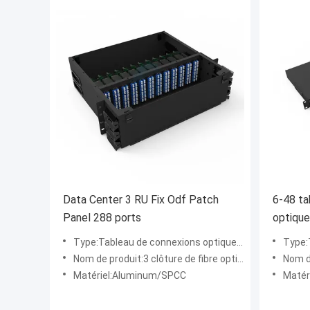
Data Center 3 RU Fix Odf Patch
6-48 ta
Panel 288 ports
optique
d'ODF p
Type:Tableau de connexions optique de fibre
Type:Ta
Nom de produit:3 clôture de fibre optique des ports LC/SC/ST/FC SPCC de RU Fix 288
Nom de pr
Matériel:Aluminum/SPCC
Matéri