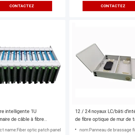
CONTACTEZ
CONTACTEZ
re intelligente 1U
12 / 24 noyaux LC/bâti d'inté
naire de câble à fibre
de fibre optique de mur de 
 12 ports Panneau de patch
de connexions connecteurs
ct name:Fiber optic patch panel
nom:Panneau de brassage fibre
nifuge
Sc/St/FC