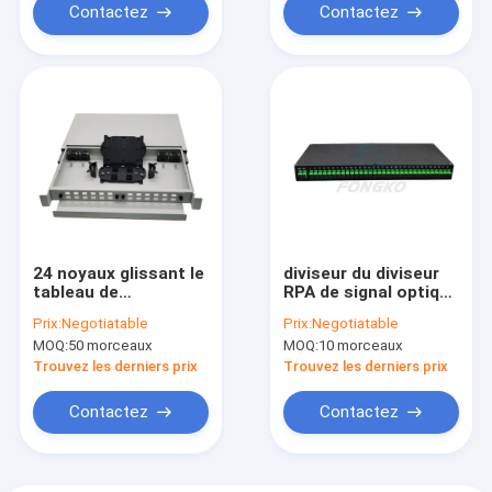
Contactez
Contactez
24 noyaux glissant le
diviseur du diviseur
tableau de
RPA de signal optique
connexions du
de PLC de 2x32 1U
Prix:
Negotiatable
Prix:
Negotiatable
coffret d'extrémité
avec des
MOQ:
50 morceaux
MOQ:
10 morceaux
ODF type de bâti de
adaptateurs de Sc 19
Cabinet de réseau de
pouces
Trouvez les derniers prix
Trouvez les derniers prix
19 pouces
Contactez
Contactez