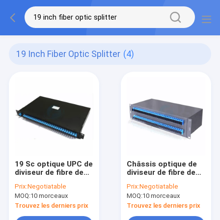
19 Inch Fiber Optic Splitter
(4)
19 Sc optique UPC de
Châssis optique de
diviseur de fibre de
diviseur de fibre de
bâti de support de
19 pouces 1U avec le
Prix:
Negotiatable
Prix:
Negotiatable
PLC de pouce 1x32
PLC de Sc RPA du
MOQ:
10 morceaux
MOQ:
10 morceaux
connecteur 1x64
Trouvez les derniers prix
Trouvez les derniers prix