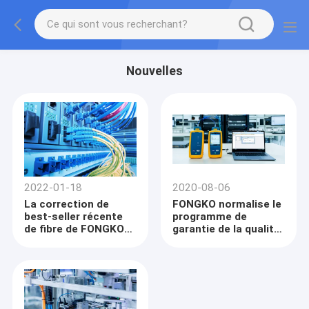
Nouvelles
2022-01-18
2020-08-06
La correction de
FONGKO normalise le
best-seller récente
programme de
de fibre de FONGKO
garantie de la qualité
PVC/LSZH câble
pour les câbles de
TOP10
fibre optique