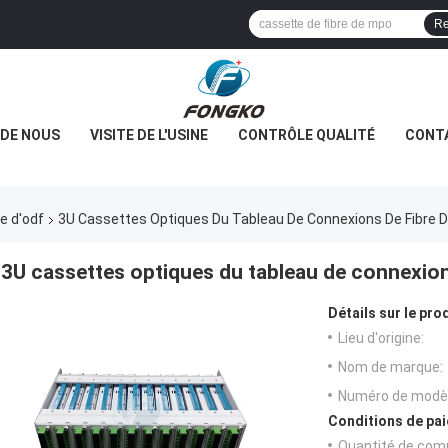
Re
 DE NOUS
VISITE DE L'USINE
CONTRÔLE QUALITÉ
CONT
e d'odf
3U Cassettes Optiques Du Tableau De Connexions De Fibre
3U cassettes optiques du tableau de connexio
Détails sur le prod
Lieu d'origine:
Nom de marque:
Numéro de modèl
Conditions de pai
Quantité de com