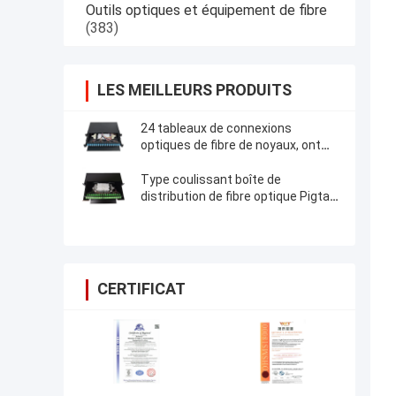
Outils optiques et équipement de fibre
(383)
LES MEILLEURS PRODUITS
24 tableaux de connexions
optiques de fibre de noyaux, ont
laminé à froid le tableau de
connexions en acier de SPCC LC
Type coulissant boîte de
distribution de fibre optique Pigtail
Odf 24 48 96 ports
CERTIFICAT