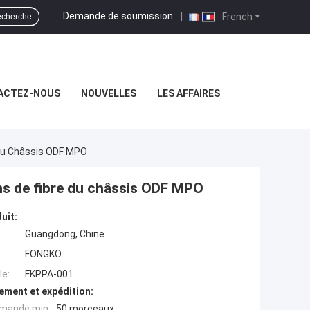
Demande de soumission
|
French
cherche
ACTEZ-NOUS
NOUVELLES
LES AFFAIRES
 Du Châssis ODF MPO
ns de fibre du châssis ODF MPO
uit:
Guangdong, Chine
FONGKO
e:
FKPPA-001
ement et expédition:
mande min:
50 morceaux