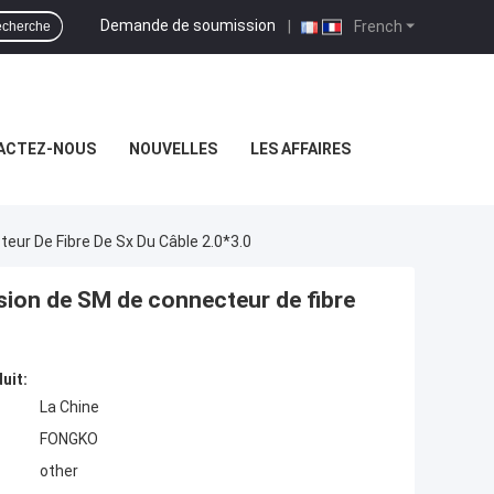
Demande de soumission
|
French
cherche
ACTEZ-NOUS
NOUVELLES
LES AFFAIRES
ur De Fibre De Sx Du Câble 2.0*3.0
sion de SM de connecteur de fibre
uit:
La Chine
FONGKO
other