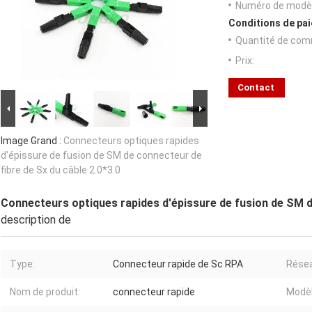
Numéro de modèl
Conditions de pai
Quantité de com
Prix:
Contact
Image Grand :
Connecteurs optiques rapides
d'épissure de fusion de SM de connecteur de
fibre de Sx du câble 2.0*3.0
Connecteurs optiques rapides d'épissure de fusion de SM de
description de
Type:
Connecteur rapide de Sc RPA
Rése
Nom de produit:
connecteur rapide
Modèl