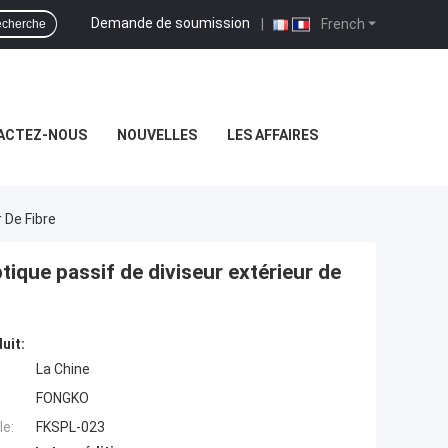
Demande de soumission
|
French
cherche
ACTEZ-NOUS
NOUVELLES
LES AFFAIRES
 De Fibre
ique passif de diviseur extérieur de
uit:
La Chine
FONGKO
e:
FKSPL-023