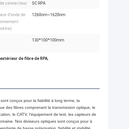
de connecteur:
SC RPA
eur d'onde de
1260nm~1620nm
ionnement
mètre):
130*100*100mm
 extérieur de fibre de RPA
,
ont conçus pour la fiabilité à long terme, la 
ique des fibres comprenant la transmission optique, le 
cation, le CATV, l'équipement de test, les capteurs de 
omaine. Nos diviseurs optiques sont conçus pour à 
dante de basse polarisation, fiabilité et stabilité 