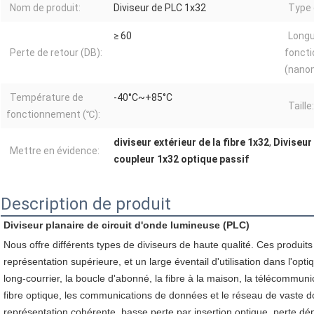
Nom de produit:
Diviseur de PLC 1x32
Type 
≥ 60
Longu
Perte de retour (DB):
fonct
(nano
Température de
-40°C~+85°C
Taille:
fonctionnement (℃):
diviseur extérieur de la fibre 1x32
,
Diviseur
Mettre en évidence:
coupleur 1x32 optique passif
Description de produit
Diviseur planaire de circuit d'onde lumineuse (PLC)
Nous offre différents types de diviseurs de haute qualité. Ces produits s
représentation supérieure, et un large éventail d'utilisation dans l'opt
long-courrier, la boucle d'abonné, la fibre à la maison, la télécommuni
fibre optique, les communications de données et le réseau de vaste d
représentation cohérente, basse perte par insertion optique, perte dépen