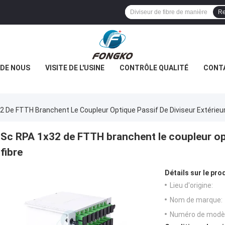
Re
 DE NOUS
VISITE DE L'USINE
CONTRÔLE QUALITÉ
CONT
2 De FTTH Branchent Le Coupleur Optique Passif De Diviseur Extérieur
Sc RPA 1x32 de FTTH branchent le coupleur opt
fibre
Détails sur le prod
Lieu d'origine:
Nom de marque:
Numéro de modèl