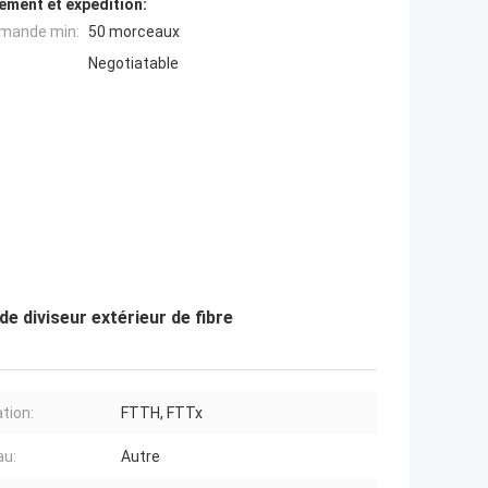
ement et expédition:
mande min:
50 morceaux
Negotiatable
e diviseur extérieur de fibre
ation:
FTTH, FTTx
au:
Autre