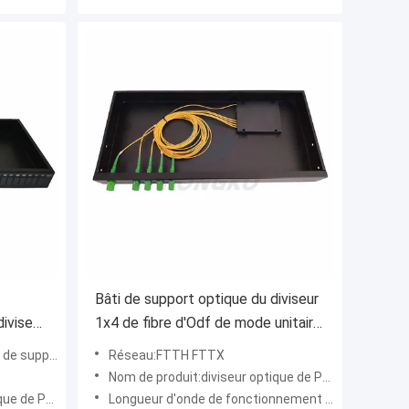
Bâti de support optique du diviseur
iviseur
1x4 de fibre d'Odf de mode unitaire
âti de
de Ftth
de support
Réseau:FTTH FTTX
Nom de produit:diviseur optique de PLC de fibre de bâti de support 1*4
upport de 1*8 2*8
Longueur d'onde de fonctionnement (nanomètre):1260~1620nm