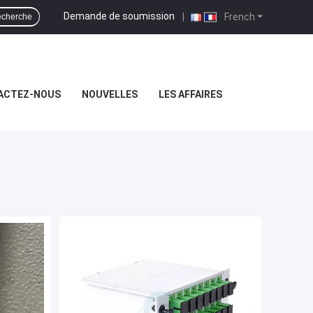
Demande de soumission
|
French
cherche
ACTEZ-NOUS
NOUVELLES
LES AFFAIRES