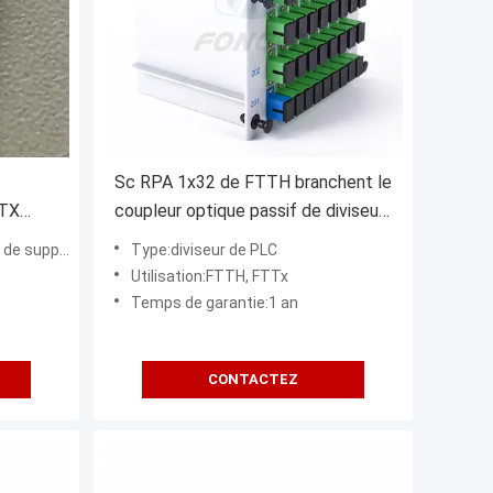
Sc RPA 1x32 de FTTH branchent le
TTX
coupleur optique passif de diviseur
extérieur de fibre
de support
Type:diviseur de PLC
Utilisation:FTTH, FTTx
Temps de garantie:1 an
CONTACTEZ