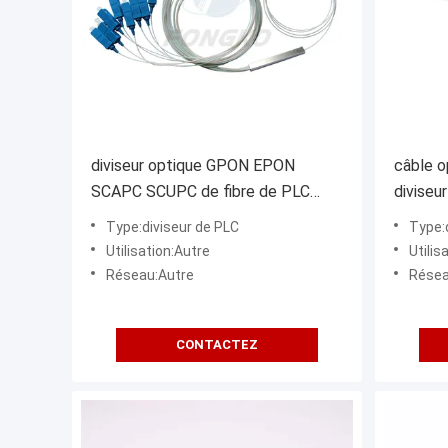
diviseur optique GPON EPON
câble o
SCAPC SCUPC de fibre de PLC
diviseu
FTTH du noyau 1x8 8
0.9mm
Type:diviseur de PLC
Type:
Utilisation:Autre
Utilis
Réseau:Autre
Résea
CONTACTEZ