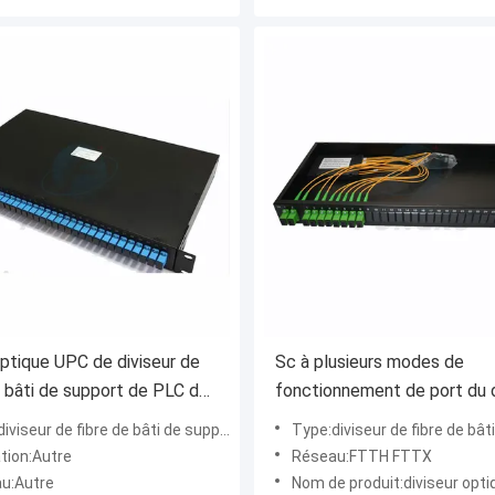
ptique UPC de diviseur de
Sc à plusieurs modes de
e bâti de support de PLC de
fonctionnement de port du d
1x32
2x8 de fibre de manière de b
iviseur de fibre de bâti de support
Type:diviseur de fibre de bâti 
support 2 au RPA
ation:Autre
Réseau:FTTH FTTX
u:Autre
Nom de produit:diviseur optique de PLC de fibre de bâti de s