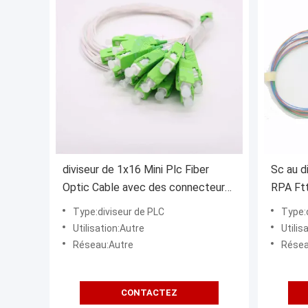
diviseur de 1x16 Mini Plc Fiber
Sc au d
Optic Cable avec des connecteurs
RPA Ftt
de Sc/Apc
1x4
Type:diviseur de PLC
Type:
Utilisation:Autre
Utilis
Réseau:Autre
Résea
CONTACTEZ