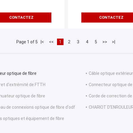
CONTACTEZ
CONTACTEZ
Page 1 of 5
|<
<<
1
2
3
4
5
>>
>|
eur optique de fibre
Câble optique extérieur
ret d'extrémité de FTTH
Connecteur optique de 
nuateur optique de fibre
Corde de correction de
eau de connexions optique de fibre d'odf
CHARIOT D'ENROULEUR
ls optiques et équipement de fibre