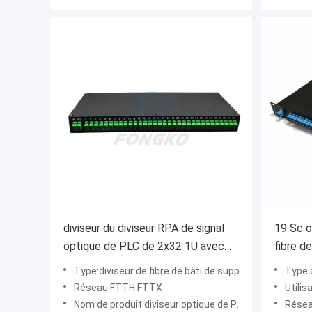
diviseur du diviseur RPA de signal
19 Sc o
optique de PLC de 2x32 1U avec
fibre d
des adaptateurs de Sc 19 pouces
pouce 
Type:diviseur de fibre de bâti de support
Type:d
Réseau:FTTH FTTX
Utilis
Nom de produit:diviseur optique de PLC de fibre de bâti de support 2*32
Résea