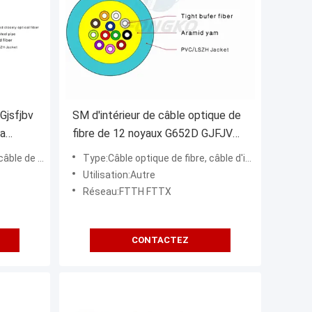
Gjsfjbv
SM d'intérieur de câble optique de
la
fibre de 12 noyaux G652D GJFJV
par paquet
d'intérieur (GJSFJBV)
Type:Câble optique de fibre, câble d'intérieur de paquet (GJFJV)
Utilisation:Autre
Réseau:FTTH FTTX
CONTACTEZ