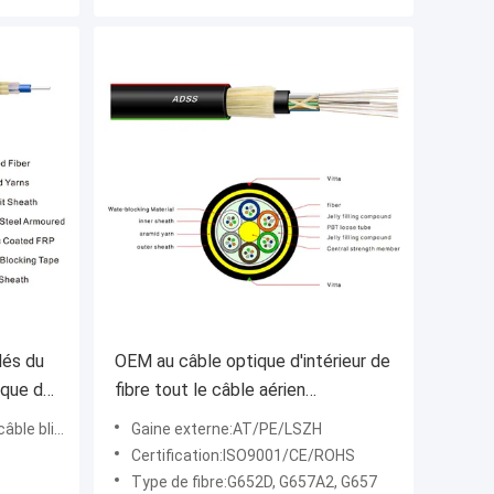
dés du
OEM au câble optique d'intérieur de
ique de
fibre tout le câble aérien
ent
autosuffisant diélectrique ADSS
térieur (GJASFKV)
Gaine externe:AT/PE/LSZH
Certification:ISO9001/CE/ROHS
Type de fibre:G652D, G657A2, G657