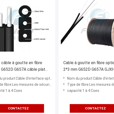
câble à goutte en fibre
Cable à goutte en fibre opt
e G652D G657A câble plat
2*3 mm G652D G657A GJX
ur
roduit:Câble d'interface optique de fibre
Nom du produit:Câble d'interface optiq
esures de sécurité doivent être prises en tenant compte des exigences énoncées au paragraphe 1.
Type de fibre:Les mesures de sécurité doivent être prises en tenant compte des exigences é
ité:1 à 4 Coes
capacité:1 à 4 Coes
CONTACTEZ
CONTACTEZ