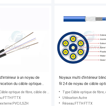
d'intérieur à un noyau de
Noyaux multi d'intérieur blin
cation du câble optique
fil 24 de noyau de câble opt
e fibre de Lszh FTTH
fibre de Gjasfkv d'enterrem
ptique de fibre, câble de fibre optique d'intérieur GJXH de FTTH
Type:Câble optique de fibre, câble blindé multinucléaire d'in
direct
au:FTTH FTTX
Utilisation:Autre
 externe:PVC/LSZH
Réseau:FTTH FTTX