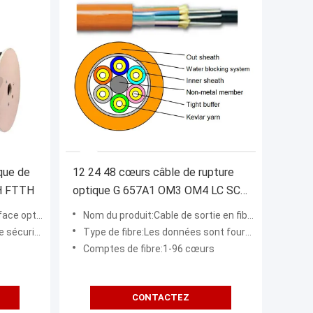
ique de
12 24 48 cœurs câble de rupture
H FTTH
optique G 657A1 OM3 OM4 LC SC
ST FC connecteur
ue de fibre
Nom du produit:Cable de sortie en fibre optique
noncées au paragraphe 1.
Type de fibre:Les données sont fournies par les autorités compétentes de l'État membre dans lequel elles sont situ
Comptes de fibre:1-96 cœurs
CONTACTEZ