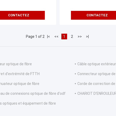
CONTACTEZ
CONTACTEZ
Page 1 of 2
|<
<<
1
2
>>
>|
eur optique de fibre
Câble optique extérieur
ret d'extrémité de FTTH
Connecteur optique de 
nuateur optique de fibre
Corde de correction de
eau de connexions optique de fibre d'odf
CHARIOT D'ENROULEUR
ls optiques et équipement de fibre