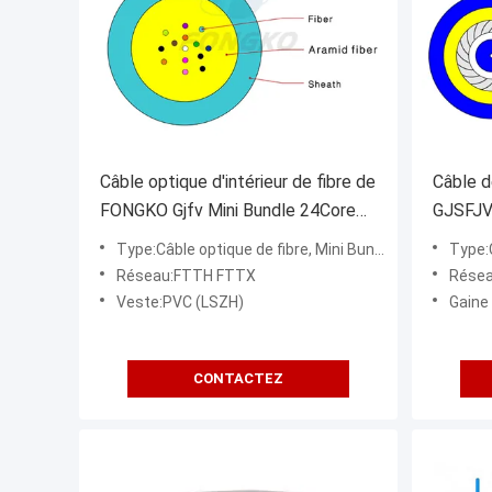
Câble optique d'intérieur de fibre de
Câble d
FONGKO Gjfv Mini Bundle 24Core
GJSFJV
pour la communication
unitair
Type:Câble optique de fibre, Mini Bundle Cable (GJFV)
Type:Câble op
Réseau:FTTH FTTX
Rése
Veste:PVC (LSZH)
Gaine
CONTACTEZ