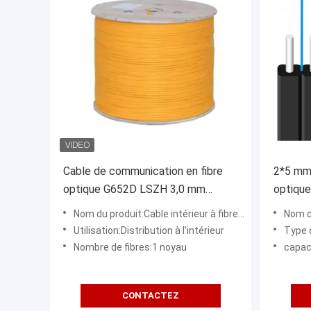
Cable de communication en fibre
2*5 mm 
optique G652D LSZH 3,0 mm
optiqu
GJFJV
extérie
Nom du produit:Cable intérieur à fibre simple (GJFJV)
Nom du p
Utilisation:Distribution à l'intérieur
Type de fibre:Les m
Nombre de fibres:1 noyau
capac
CONTACTEZ