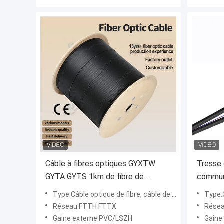
Câble à fibres optiques GYXTW
Tresse 
GYTA GYTS 1km de fibre de
communi
FONGKO par baisse d'Adss Ftth de
GJXH d
Type:Câble optique de fibre, câble de fibre optique d'intérieur GJXH de FTTH
Type:Câble o
mètre
Réseau:FTTH FTTX
Rése
Gaine externe:PVC/LSZH
Gaine