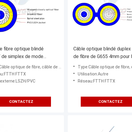
e fibre optique blindé
Câble optique blindé duplex 
 de simplex de mode
de fibre de G655 4mm pour 
e avec la veste de PVC
distribution d'intérieur
tique de fibre, câble de fibre optique blindé recto d'intérieur (GJSFJV)
Type:Câble optique de fibre, câble de fibre optique blindé de duplex 
au:FTTH FTTX
Utilisation:Autre
 externe:LSZH/PVC
Réseau:FTTH FTTX
CONTACTEZ
CONTACTEZ