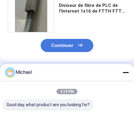
Diviseur de fibre de PLC de
l'Internet 1x16 de FTTH FTTX
avec des connecteurs
Continuer
Produits Recommandés
Michael
3:15 PM
Good day, what product are you looking for?
FONGKO 12 cœurs
12 couleurs G.657A1
Double fenêtre