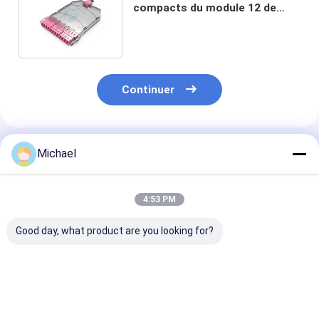
compacts du module 12 de
cassette de la fibre MPO MTP
Continuer
Produits Recommandés
Michael
4:53 PM
Good day, what product are you looking for?
1U 144Core boîte de
Structure
12 / 24 noyaux
distribution de fibre
intelligente 1U
LC/bâti d'intér
optique simple
Gestionnaire de
fibre optique 