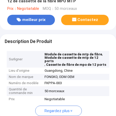
12 de cassette de la fibre MPO MTP
Prix：Negotiatable
MOQ：50 morceaux
meilleur prix
Contactez
Description De Produit
,
Module de cassette de mtp de fibre
Module de cassette de mtp de 12
Surligner
ports
,
Cassette de fibre de mpo de 12 ports
Lieu d'origine
Guangdong, Chine
Nom de marque
FONGKO, ODM OEM
Numéro de modèle
FKPPA-003
Quantité de
50 morceaux
commande min
Prix
Negotiatable
Regardez plus