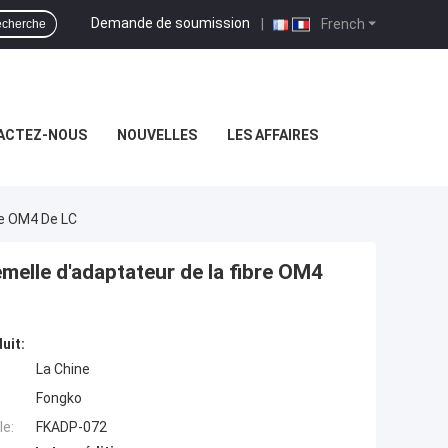
Demande de soumission
|
French
cherche
ACTEZ-NOUS
NOUVELLES
LES AFFAIRES
re OM4 De LC
melle d'adaptateur de la fibre OM4
uit:
La Chine
Fongko
e:
FKADP-072