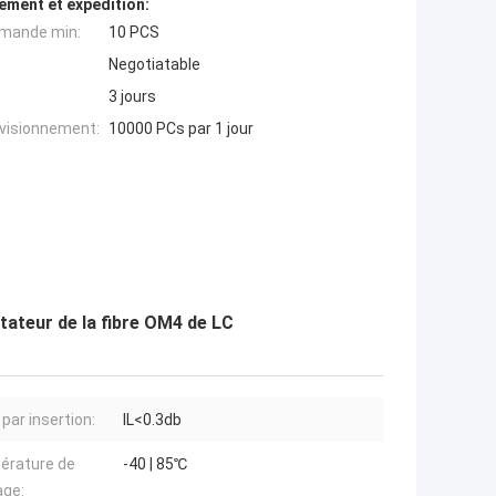
ement et expédition:
mande min:
10 PCS
Negotiatable
3 jours
ovisionnement:
10000 PCs par 1 jour
tateur de la fibre OM4 de LC
par insertion:
IL<0.3db
érature de
-40 | 85℃
age: