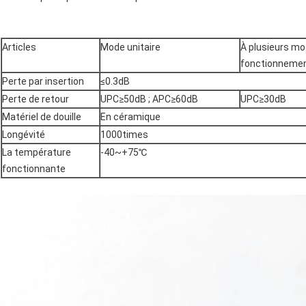
Articles
Mode unitaire
À plusieurs m
fonctionneme
Perte par insertion
≤0.3dB
Perte de retour
UPC≥50dB ; APC≥60dB
UPC≥30dB
Matériel de douille
En céramique
Longévité
1000times
La température
-40~+75℃
fonctionnante