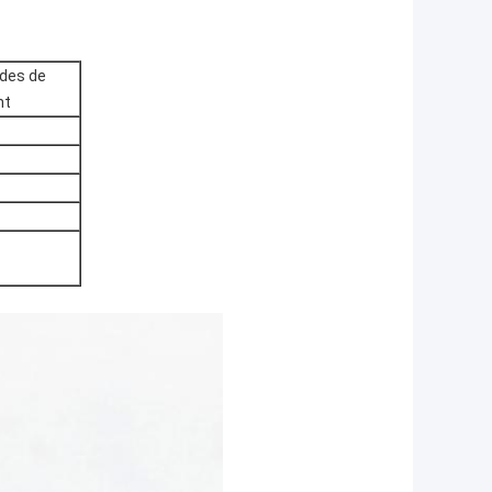
odes de
nt