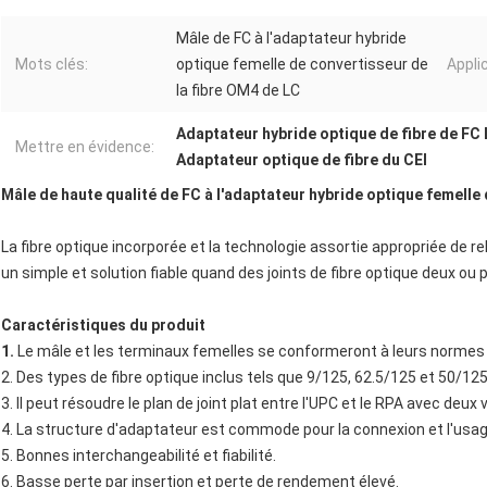
Mâle de FC à l'adaptateur hybride
Mots clés:
optique femelle de convertisseur de
Appli
la fibre OM4 de LC
Adaptateur hybride optique de fibre de FC
Mettre en évidence:
Adaptateur optique de fibre du CEI
Mâle de haute qualité de FC à l'adaptateur hybride optique femelle
La fibre optique incorporée et la technologie assortie appropriée de relie
un simple et solution fiable quand des joints de fibre optique deux ou 
Caractéristiques du produit
1.
Le mâle et les terminaux femelles se conformeront à leurs normes 
2. Des types de fibre optique inclus tels que 9/125, 62.5/125 et 50/12
3. Il peut résoudre le plan de joint plat entre l'UPC et le RPA avec deu
4. La structure d'adaptateur est commode pour la connexion et l'usag
5. Bonnes interchangeabilité et fiabilité.
6. Basse perte par insertion et perte de rendement élevé.