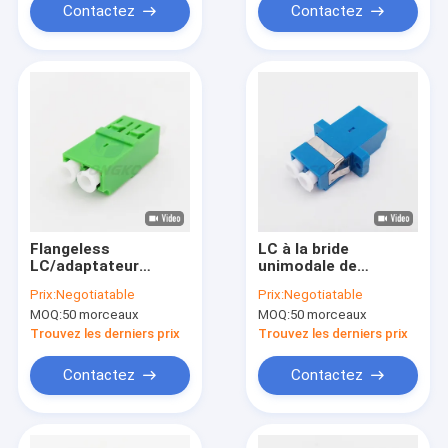
Contactez
Contactez
Flangeless
LC à la bride
LC/adaptateur
unimodale de
optique de fibre
coupleur
Prix:
Negotiatable
Prix:
Negotiatable
duplex de RPA avec la
d'adaptateur optique
MOQ:
50 morceaux
MOQ:
50 morceaux
boucle en plastique
de fibre de duplex de
LC UPC
Trouvez les derniers prix
Trouvez les derniers prix
Contactez
Contactez