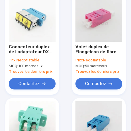
Connecteur duplex
Volet duplex de
de l'adaptateur DX
Flangeless de fibre
LC UPC de Sc de
en métal LC/OM4
Prix:
Negotiatable
Prix:
Negotiatable
volet automatique
optique en plastique
MOQ:
100 morceaux
MOQ:
50 morceaux
bleu avec la bride
d'adaptateur
Trouvez les derniers prix
Trouvez les derniers prix
Contactez
Contactez
À la maison
Produits
À propos de nous