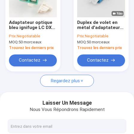
Visite de l'usine
Contrôle qualité
Adaptateur optique
Duplex de volet en
bleu ignifuge LC DX
métal d'adaptateur
Contactez-nous
OM3 de fibre de
d'Unibody Shell
Prix:
Negotiatable
Prix:
Negotiatable
duplex avec le volet
Plastic Buckle
MOQ:
50 morceaux
MOQ:
50 morceaux
Optical Fiber LC/UPC
Nouvelles
Flangeless
Trouvez les derniers prix
Trouvez les derniers prix
Les affaires
Contactez
Contactez
Regardez plus
Connecteur rapide optique de fibre
Diviseur optique de fibre
Laisser Un Message
Nous Vous Répondrons Rapidement
Câble optique extérieur de fibre
Câble optique d'intérieur de fibre