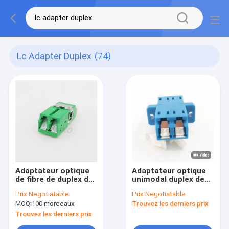
Lc Adapter Duplex
(74)
Adaptateur optique
Adaptateur optique
de fibre de duplex de
unimodal duplex de
LC/RPA avec le mode
fibre d'OEM LC UPC
Prix:
Negotiatable
Prix:
Negotiatable
unitaire de shrapnel
pour la mise en
MOQ:
100 morceaux
Trouvez les derniers prix
en métal
réseau
Trouvez les derniers prix