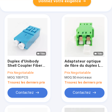
Donnez votre exigence
Duplex d'Unibody
Adaptateur optique
Shell Coupler Fiber
de fibre du duplex LC
Optical Adapter
RPA de SM sans bride
Prix:
Negotiatable
Prix:
Negotiatable
LC/UPC à la boucle
MOQ:
100 PCS
MOQ:
50 morceaux
en plastique de
LC/UPC
Trouvez les derniers prix
Trouvez les derniers prix
Contactez
Contactez