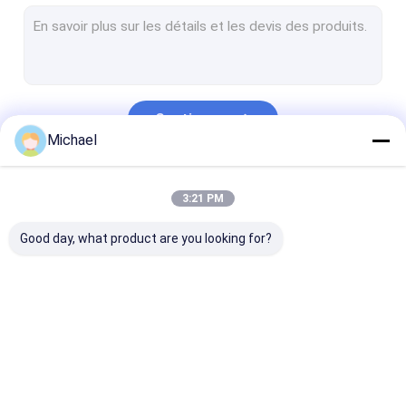
Coffret d'extrémité de FTTH
Connecteur optique de fibre
Adaptateur optique de fibre
Continuer
Atténuateur optique de fibre
Michael
Corde de correction de tresse
Nos Catégories
3:21 PM
Fermeture optique d'épissure de fibre
Good day, what product are you looking for?
tableau de connexions optique de fibre d'odf
CHARIOT D'ENROULEUR DE CÂBLES
Émetteur-récepteur optique de SFP
Connecteur rapide
Diviseur optique de
Câble optique
Outils optiques et équipement de fibre
optique de fibre
fibre
extérieur de fi