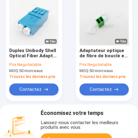
Duplex Unibody Shell
Adaptateur optique
Optical Fiber Adapter
de fibre de boucle en
Coupler Flangeless
plastique duplex de
Prix:
Negotiatable
Prix:
Negotiatable
de LC/UPC
LC RPA avec le
MOQ:
50 morceaux
MOQ:
50 morceaux
shrapnel Flangeless
en métal
Trouvez les derniers prix
Trouvez les derniers prix
Contactez
Contactez
Économisez votre temps
Laissez-nous contacter les meilleurs
produits avec vous.