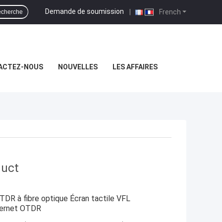
Demande de soumission
|
French
cherche
ACTEZ-NOUS
NOUVELLES
LES AFFAIRES
duct
 à fibre optique Écran tactile VFL
hernet OTDR