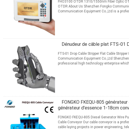
FHO3100 OTDR 1310/1550nm Fiber Optic OT
OTDR About Us Shenzhen Fongko Communica
Communication Equipment Co.,Ltd is a profes
researching,developing and sales of ...
Lire la
CONTACT
Dénudeur de câble plat FTS-01 D
FTS-01 Drop Cable Stripper Flat Cable Strippe
Communication Equipment Co.,Ltd Shenzhen 
professional high technology enterprise whic
various kinds of devices ...
Lire la suite
CONTACT
FONGKO FKEQU-805 générateur die
générateur d'essence 1-18cm conv
FONGKO FKEQU-805 Diesel Generator Wire Pu
Cable Conveyor Our cable conveyor is a profes
cable laying projects in power engineering,