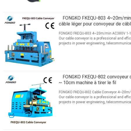
FONGKO FKEQU-803 4~20m/min A
câble léger pour convoyeur de câb
FONGKO FKEQU-803 4~20m/min AC380V 1-18cm
Our cable conveyor is a professional and effic
projects in power engineering, telecommunica
effectively replaces manual ...
Lire la suite
CONTACT
FONGKO FKEQU-802 convoyeur d
~ 10cm machine à tirer le fil
FONGKO FKEQU-802 Cable Conveyor 4~20m/
Our cable conveyor is a professional and effic
projects in power engineering, telecommunica
effectively replaces manual ...
Lire la suite
CONTACT