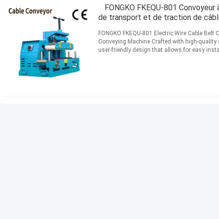
FONGKO FKEQU-801 Convoyeur à b
de transport et de traction de câb
FONGKO FKEQU-801 Electric Wire Cable Belt C
Conveying Machine Crafted with high-quality 
user-friendly design that allows for easy inst
various complex ...
Lire la suite
CONTACT