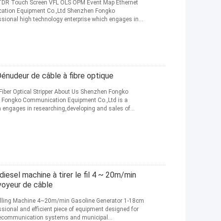
DR Touch Screen VFL OLS OPM Event Map Ethernet
tion Equipment Co.,Ltd Shenzhen Fongko
sional high technology enterprise which engages in
 suite
énudeur de câble à fibre optique
r Fiber Optical Stripper About Us Shenzhen Fongko
Fongko Communication Equipment Co.,Ltd is a
h engages in researching,developing and sales of
sel machine à tirer le fil 4 ~ 20m/min
oyeur de câble
lling Machine 4~20m/min Gasoline Generator 1-18cm
sional and efficient piece of equipment designed for
 telecommunication systems and municipal