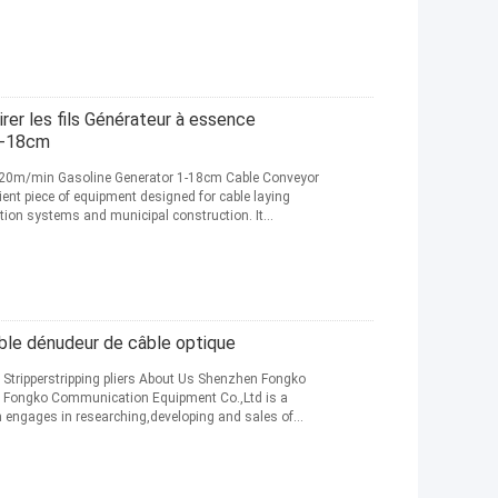
r les fils Générateur à essence
1-18cm
20m/min Gasoline Generator 1-18cm Cable Conveyor
ient piece of equipment designed for cable laying
tion systems and municipal construction. It
ble dénudeur de câble optique
le Stripperstripping pliers About Us Shenzhen Fongko
Fongko Communication Equipment Co.,Ltd is a
h engages in researching,developing and sales of