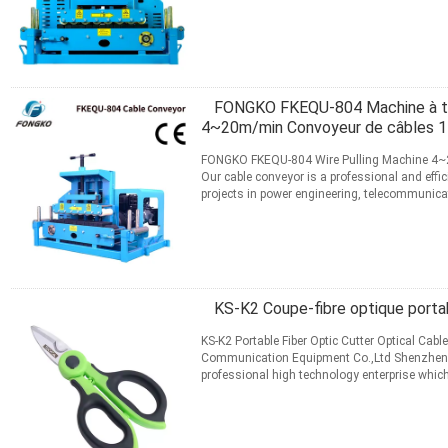
construction. It effectivel...
Lire la suite
CONTACT
FONGKO FKEQU-804 Machine à tire
4~20m/min Convoyeur de câbles 
FONGKO FKEQU-804 Wire Pulling Machine 4~
Our cable conveyor is a professional and effic
projects in power engineering, telecommunica
effectively replaces manual ...
Lire la suite
CONTACT
KS-K2 Coupe-fibre optique porta
KS-K2 Portable Fiber Optic Cutter Optical Cab
Communication Equipment Co.,Ltd Shenzhen 
professional high technology enterprise whic
various kinds of devices ...
Lire la suite
CONTACT