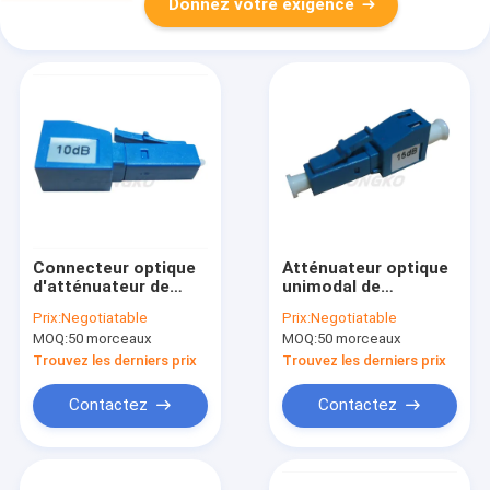
Donnez votre exigence
Connecteur optique
Atténuateur optique
d'atténuateur de
unimodal de
fibre d'ODM 10dB
connecteur de fibre
Prix:
Negotiatable
Prix:
Negotiatable
LC/UPC RPA
de LC 15db UPC
MOQ:
50 morceaux
MOQ:
50 morceaux
Trouvez les derniers prix
Trouvez les derniers prix
Contactez
Contactez