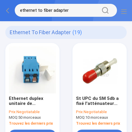
Ethernet To Fiber Adapter
(19)
Ethernet duplex
St UPC du SM 5db a
unitaire de
fixé l'atténuateur
l'adaptateur UPC du
optique de fibre pour
Prix:
Negotiatable
Prix:
Negotiatable
mode LC au SM DX
l'Ethernet
MOQ:
50 morceaux
MOQ:
10 morceaux
d'adaptateur de fibre
d'atmosphère
Trouvez les derniers prix
Trouvez les derniers prix