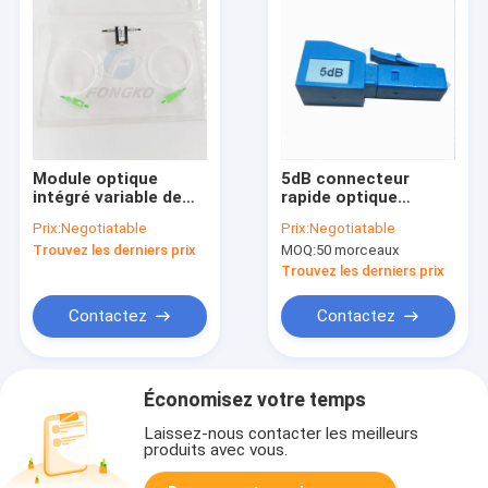
Module optique
5dB connecteur
intégré variable de
rapide optique
l'atténuateur VOA de
unimodal
Prix:
Negotiatable
Prix:
Negotiatable
fibre de Sc RPA du
d'atténuateur de
Trouvez les derniers prix
MOQ:
50 morceaux
SM 0~60dB
fibre du SM LC/UPC
Trouvez les derniers prix
Contactez
Contactez
Économisez votre temps
Laissez-nous contacter les meilleurs
produits avec vous.