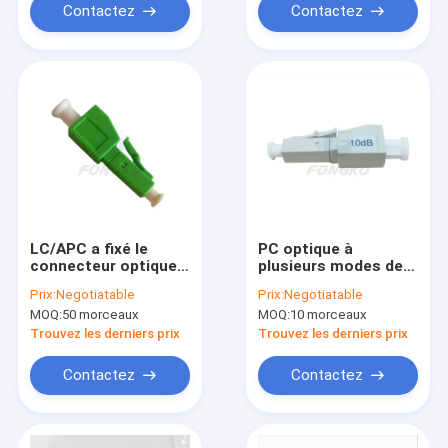
Contactez
Contactez
LC/APC a fixé le
PC optique à
connecteur optique
plusieurs modes de
1550nm de
fonctionnement
Prix:
Negotiatable
Prix:
Negotiatable
l'atténuateur LC UPC
50/125 de
MOQ:
50 morceaux
MOQ:
10 morceaux
de fibre
l'atténuateur LC de
fibre d'OEM
Trouvez les derniers prix
Trouvez les derniers prix
millimètre 10dB
Contactez
Contactez