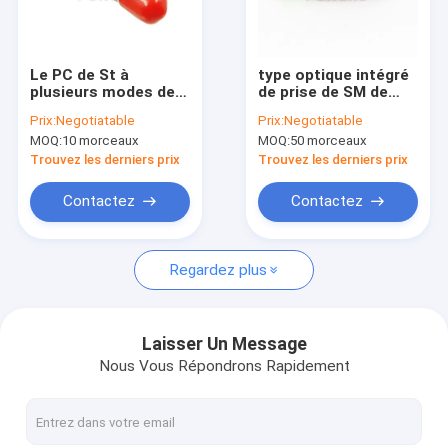
Visite de l'usine
Contrôle qualité
Le PC de St à
type optique intégré
plusieurs modes de
de prise de SM de
Contactez-nous
fonctionnement de
l'atténuateur FC/APC
Prix:
Negotiatable
Prix:
Negotiatable
haute précision a fixé
d'atténuateur de
MOQ:
10 morceaux
MOQ:
50 morceaux
l'atténuateur optique
fibre multimode de
Nouvelles
1-30DB de fibre
7dB 10dB
Trouvez les derniers prix
Trouvez les derniers prix
Les affaires
Contactez
Contactez
Regardez plus
Connecteur rapide optique de fibre
Diviseur optique de fibre
Laisser Un Message
Nous Vous Répondrons Rapidement
Câble optique extérieur de fibre
Câble optique d'intérieur de fibre