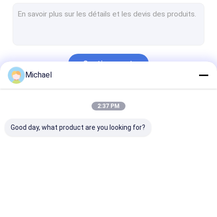
Coffret d'extrémité de FTTH
Connecteur optique de fibre
Adaptateur optique de fibre
Continuer
Atténuateur optique de fibre
Michael
Corde de correction de tresse
Nos Catégories
2:37 PM
Fermeture optique d'épissure de fibre
Good day, what product are you looking for?
tableau de connexions optique de fibre d'odf
CHARIOT D'ENROULEUR DE CÂBLES
Émetteur-récepteur optique de SFP
Connecteur rapide
Diviseur optique de
Câble optique
Outils optiques et équipement de fibre
optique de fibre
fibre
extérieur de fi