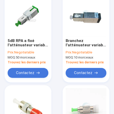
5dB RPA a fixé
Branchez
l'atténuateur variable
l'atténuateur variable
de Sc d'atténuateur
optique à plusieurs
Prix:
Negotiatable
Prix:
Negotiatable
de fibre
modes de
MOQ:
50 morceaux
MOQ:
10 morceaux
fonctionnement
62.5/125 de fibre de
Trouvez les derniers prix
Trouvez les derniers prix
SC/PC
Contactez
Contactez
À la maison
Produits
À propos de nous