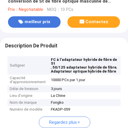
conversion de St de fibre optique masculine de
coupleur
Prix：Negotiatable
MOQ：10 PCs
meilleur prix
Contactez
Description De Produit
FC à l'adaptateur hybride de fibre de
St
Surligner
,
,
50/125 adaptateur hybride de fibre
Adaptateur optique hybride de fibre
Capacité
10000 PCs par 1 jour
d'approvisionnement
Délai de livraison
3 jours
Lieu d'origine
La Chine
Nom de marque
Fongko
Numéro de modèle
FKADP-059
Regardez plus