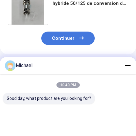
hybride 50/125 de conversion de
St de fibre optique masculine de
coupleur
Continuer
Produits Recommandés
Michael
10:40 PM
Good day, what product are you looking for?
Fiber optic
Adaptateurs MPO à
Adaptateur du
conversion adapter
bride FONGKO DX
sans bride noi
ST/APC female to
pour fibre optique,
FONGKO