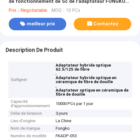
de fonctionnement de Sc de l'adaptateur FONGKO
de fibre au mâle de LC
Prix：Negotiatable
MOQ：10 PCs
meilleur prix
Contactez
Description De Produit
Adaptateur hybride optique
62.5/125 de fibre
,
Adaptateur hybride optique en
Surligner
céramique de fibre de douille
,
Adaptateur optique en céramique de
fibre de douille
Capacité
10000 PCs par 1 jour
d'approvisionnement
Délai de livraison
3 jours
Lieu d'origine
La Chine
Nom de marque
Fongko
Numéro de modèle
FKADP-053