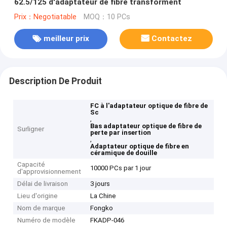
62.5/125 d'adaptateur de fibre transforment
Prix：Negotiatable
MOQ：10 PCs
meilleur prix
Contactez
Description De Produit
FC à l'adaptateur optique de fibre de
Sc
,
Bas adaptateur optique de fibre de
Surligner
perte par insertion
,
Adaptateur optique de fibre en
céramique de douille
Capacité
10000 PCs par 1 jour
d'approvisionnement
Délai de livraison
3 jours
Lieu d'origine
La Chine
Nom de marque
Fongko
Numéro de modèle
FKADP-046