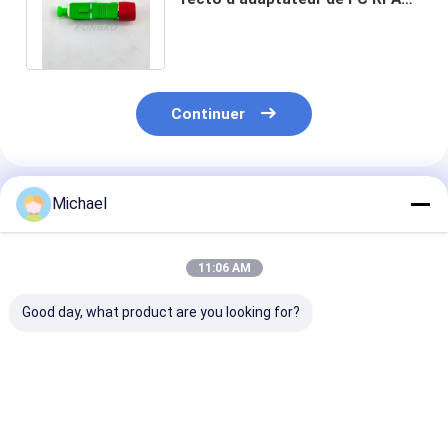
d'adaptateur optique femelle de
fibre
Continuer
Produits Recommandés
Michael
11:06 AM
Good day, what product are you looking for?
Fiber optic
Adaptateurs MPO à
Adaptateur du
conversion adapter
bride FONGKO DX
sans bride noi
ST/APC female to
pour fibre optique,
FONGKO
SC/APC male simplex
coupleur adaptateur
Adaptateurs 