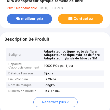
RPA d'adaptateur optique femelle de fibre
Prix：Negotiatable
MOQ：10 PCs
meilleur prix
Contactez
Description De Produit
,
Adaptateur optique recto de fibre
Surligner
,
Adaptateur optique hybride de fibre
Adaptateur hybride de fibre de SM
Capacité
10000 PCs par 1 jour
d'approvisionnement
Délai de livraison
3 jours
Lieu d'origine
La Chine
Nom de marque
Fongko
Numéro de modèle
FKADP-042
Regardez plus