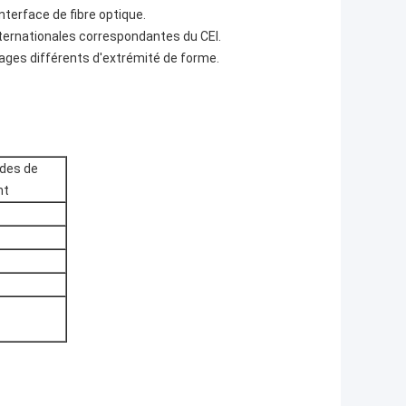
nterface de fibre optique.
ternationales correspondantes du CEI.
isages différents d'extrémité de forme.
odes de
nt