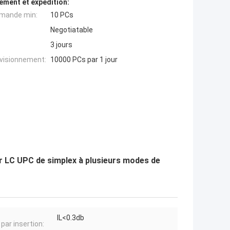
ement et expédition:
mande min:
10 PCs
Negotiatable
3 jours
ovisionnement:
10000 PCs par 1 jour
ur LC UPC de simplex à plusieurs modes de
IL<0.3db
par insertion: