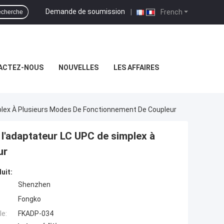
Demande de soumission
|
French
cherche
ACTEZ-NOUS
NOUVELLES
LES AFFAIRES
mplex À Plusieurs Modes De Fonctionnement De Coupleur
 l'adaptateur LC UPC de simplex à
ur
uit:
Shenzhen
Fongko
e:
FKADP-034