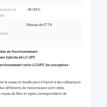
érature de
-40 | 85℃
age:
Réseau de FTTH
cation:
modes de fonctionnement
,
eur hybride de LC UPC
fonctionnement recto LC/UPC de conception -
r le noyau et douille peut il fournit à des utilisateurs
plus différents de transmission sont reliés,
de noyau de fibre et types correspondants de