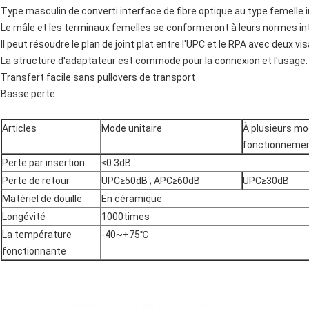
Type masculin de converti interface de fibre optique au type femelle i
Le mâle et les terminaux femelles se conformeront à leurs normes in
Il peut résoudre le plan de joint plat entre l'UPC et le RPA avec deux v
La structure d'adaptateur est commode pour la connexion et l'usage.
Transfert facile sans pullovers de transport
Basse perte
Articles
Mode unitaire
À plusieurs m
fonctionneme
Perte par insertion
≤0.3dB
Perte de retour
UPC≥50dB ; APC≥60dB
UPC≥30dB
Matériel de douille
En céramique
Longévité
1000times
La température
-40~+75℃
fonctionnante