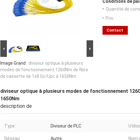
Conditions de pai
Quantité de com
Prix:
Contact
Image Grand :
diviseur optique à plusieurs
modes de fonctionnement 1260Nm de fibre
de cassette de 1x8 Sc/Upc à 1650Nm
diviseur optique à plusieurs modes de fonctionnement 126
1650Nm
description de
Type:
Diviseur de PLC
Utilis
Réseau:
Autre
Nom d