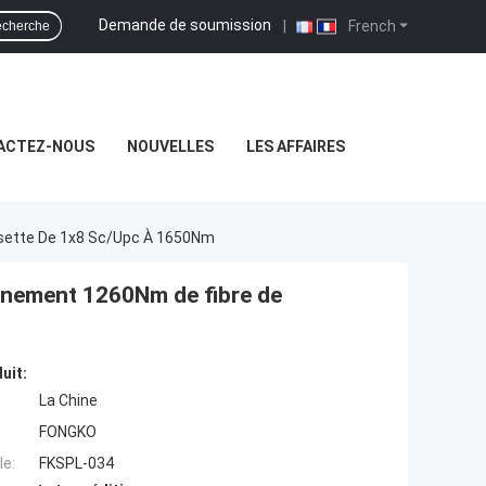
Demande de soumission
|
French
cherche
ACTEZ-NOUS
NOUVELLES
LES AFFAIRES
ssette De 1x8 Sc/Upc À 1650Nm
onnement 1260Nm de fibre de
uit:
La Chine
FONGKO
e:
FKSPL-034