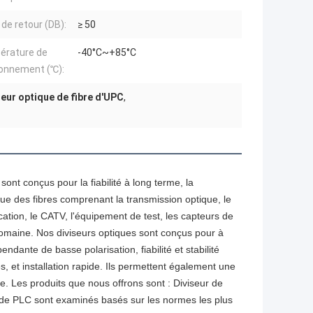
 de retour (DB):
≥ 50
érature de
-40°C~+85°C
ionnement (℃):
seur optique de fibre d'UPC
,
ont conçus pour la fiabilité à long terme, la 
ique des fibres comprenant la transmission optique, le 
cation, le CATV, l'équipement de test, les capteurs de 
omaine. Nos diviseurs optiques sont conçus pour à 
dante de basse polarisation, fiabilité et stabilité 
 et installation rapide. Ils permettent également une 
e. Les produits que nous offrons sont : Diviseur de 
 de PLC sont examinés basés sur les normes les plus 