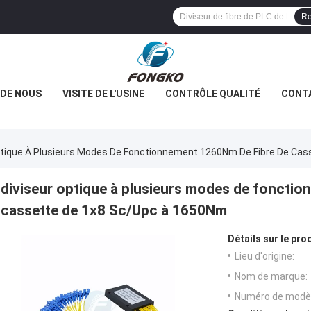
Re
 DE NOUS
VISITE DE L'USINE
CONTRÔLE QUALITÉ
CONT
ptique À Plusieurs Modes De Fonctionnement 1260Nm De Fibre De Ca
diviseur optique à plusieurs modes de foncti
cassette de 1x8 Sc/Upc à 1650Nm
Détails sur le prod
Lieu d'origine:
Nom de marque:
Numéro de modèl