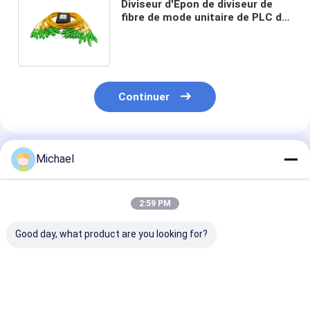
Diviseur d'Epon de diviseur de
fibre de mode unitaire de PLC de
1x2 1x4 avec du Sc RPA de
connecteur
Continuer
Produits Recommandés
Michael
2:59 PM
Good day, what product are you looking for?
FONGKO 12 cœurs
12 couleurs G.657A1
Double fenêtre
0,9 mm G652D PVC
Pigtails en fibre
optique Fbt Mi