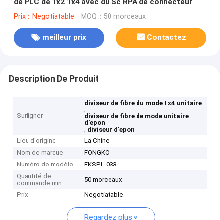
de PLC de 1x2 1x4 avec du Sc RPA de connecteur
Prix：Negotiatable
MOQ：50 morceaux
meilleur prix
Contactez
Description De Produit
diviseur de fibre du mode 1x4 unitaire
,
Surligner
diviseur de fibre de mode unitaire
d'epon
,
diviseur d'epon
Lieu d'origine
La Chine
Nom de marque
FONGKO
Numéro de modèle
FKSPL-033
Quantité de
50 morceaux
commande min
Prix
Negotiatable
Regardez plus