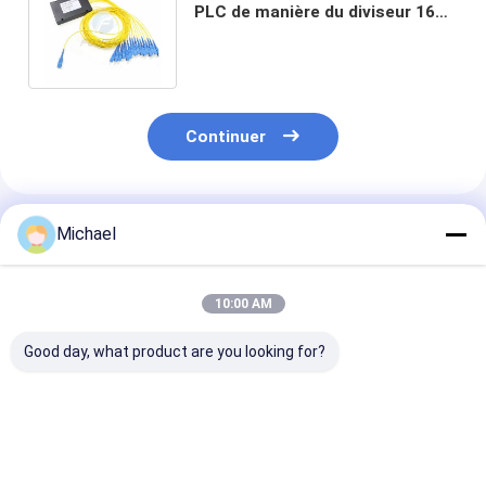
PLC de manière du diviseur 16
de fibre de cassette de Sc UPC
1x16
Continuer
Produits Recommandés
Michael
10:00 AM
Good day, what product are you looking for?
FONGKO 12 cœurs
12 couleurs G.657A1
Double fenêtre
0,9 mm G652D PVC
Pigtails en fibre
optique Fbt Mi
Fibre Optique Pigtail
optique SC APC UPC
Coupler Spl sa