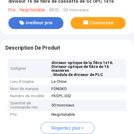
diviseur 16 de fibre de cassette de Sc UPC 1x16
Prix：Negotiatable
MOQ：50 morceaux
meilleur prix
Contactez
Description De Produit
,
diviseur optique de la fibre 1x16
Diviseur optique de fibre de 16
Surligner
manières
,
Module de diviseur de PLC
Lieu d'origine
La Chine
Nom de marque
FONGKO
Numéro de modèle
FKSPL-032
Quantité de
50 morceaux
commande min
Prix
Negotiatable
Regardez plus