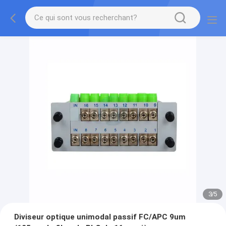
3
/
5
Diviseur optique unimodal passif FC/APC 9um