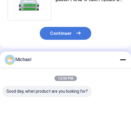
fibre de PLC de 16 manières
Continuer
Produits Recommandés
Michael
12:54 PM
Good day, what product are you looking for?
FONGKO 12 cœurs
12 couleurs G.657A1
Double fenêtre
0,9 mm G652D PVC
Pigtails en fibre
optique Fbt Mi
Fibre Optique Pigtail
optique SC APC UPC
Coupler Spl sa
Bundle Pigtail LC FC
LSZH Veste FTTH
connecteur 1