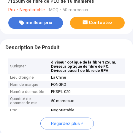
/125um de fibre de PLC de 16 manières
Prix：Negotiatable
MOQ：50 morceaux
meilleur prix
Contactez
Description De Produit
,
diviseur optique de la fibre 125um
Surligner
,
Diviseur optique de fibre de FC
Diviseur passif de fibre de RPA
Lieu d'origine
La Chine
Nom de marque
FONGKO
Numéro de modèle
FKSPL-020
Quantité de
50 morceaux
commande min
Prix
Negotiatable
Regardez plus