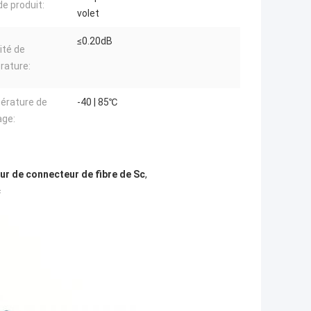
e produit:
volet
≤0.20dB
ité de
rature:
érature de
-40 | 85℃
age:
ur de connecteur de fibre de Sc
,
c