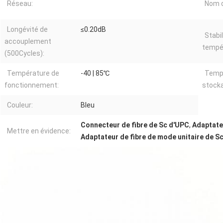
Réseau:
Nom d
Longévité de
≤0.20dB
Stabil
accouplement
tempé
(500Cycles):
Température de
-40 | 85℃
Temp
fonctionnement:
stock
Couleur:
Bleu
Connecteur de fibre de Sc d'UPC
,
Adaptate
Mettre en évidence:
Adaptateur de fibre de mode unitaire de S