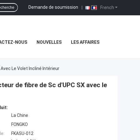
Demande de soumission
|
French
cherche
ACTEZ-NOUS
NOUVELLES
LES AFFAIRES
vec Le Volet Incliné Intérieur
teur de fibre de Sc d'UPC SX avec le
uit:
La Chine
FONGKO
e:
FKASU-012