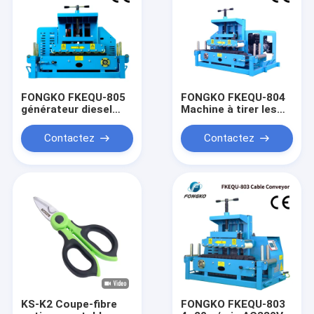
FONGKO FKEQU-805
FONGKO FKEQU-804
générateur diesel
Machine à tirer les
machine à tirer le fil 4
fils Générateur à
~ 20m/min
essence 4~20m/min
Contactez
Contactez
générateur
Convoyeur de câbles
d'essence 1-18cm
1-18cm
convoyeur de câble
KS-K2 Coupe-fibre
FONGKO FKEQU-803