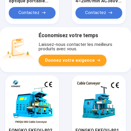
optique portable
4~20m/min AC380V
dénudeur de câble
1-18cm Outil de
optique
traction de câble
Contactez
Contactez
léger pour convoyeur
de câbles
Économisez votre temps
Laissez-nous contacter les meilleurs
produits avec vous.
Donnez votre exigence
FONGKO FKEQU-802
FONGKO FKEQU-801