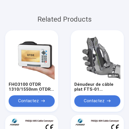
Related Products
FHO3100 OTDR
Dénudeur de câble
1310/1550nm OTDR à
plat FTS-01
fibre optique Écran
Dénudeur de câble à
tactile VFL OLS OPM
fibre optique
Contactez
Contactez
Carte d'événements
Ethernet OTDR