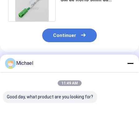
connecteur optique RPA de
fibre
Continuer
Produits Recommandés
Michael
11:49 AM
Good day, what product are you looking for?
Kit optique en
connecteur optique
Connecteur op
céramique optique
optique de haute
optique de fibr
de connecteur de
qualité de fibre de Kit
Kit Multi Mode
fibre d'olive des
Lc /UPC de
Duplex 3.0mm 