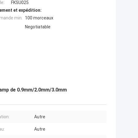
e:
FKSU025
ement et expédition:
mande min:
100 morceaux
Negotiatable
e champ de 0.9mm/2.0mm/3.0mm
ation:
Autre
au:
Autre