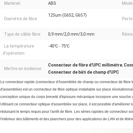
Matériel:
ABS
Mode 
125um (G652, G657)
Diamètre de fibre:
Perte 
Type de câble fibre:
0,9 mm/2,0 mm/3,0 mm
Résis
La température
-40℃ - 75℃
d'opération:
Connecteur de fibre d'UPC millimètre
,
Conn
Mettre en évidence:
Connecteur de bâti de champ d'UPC
Le connecteur rapide (connecteur d'Assemblée de champ ou connecteur de fibre t
d'assemblée) est un connecteur de fibre optique installable sur place révolutionn
conception unique du corps breveté d'épissure mécanique incorpore une souche us
Utilisant ce connecteur optique d'assemblée sur place, il est possible d'améliorer l
réduisant le temps requis pour l'arrêt de fibre. Les séries rapides de connecteur s
l'intérieur des bâtiments et des planchers pour des applications de LAN et de télévi