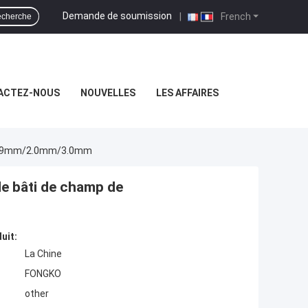
Demande de soumission
|
French
cherche
ACTEZ-NOUS
NOUVELLES
LES AFFAIRES
e 0.9mm/2.0mm/3.0mm
de bâti de champ de
uit:
La Chine
FONGKO
other