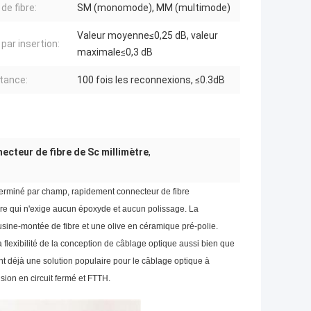
de fibre:
SM (monomode), MM (multimode)
Valeur moyenne≤0,25 dB, valeur
par insertion:
maximale≤0,3 dB
tance:
100 fois les reconnexions, ≤0.3dB
ecteur de fibre de Sc millimètre
,
erminé par champ, rapidement connecteur de fibre
aire qui n'exige aucun époxyde et aucun polissage. La
ine-montée de fibre et une olive en céramique pré-polie.
a flexibilité de la conception de câblage optique aussi bien que
ont déjà une solution populaire pour le câblage optique à
sion en circuit fermé et FTTH.