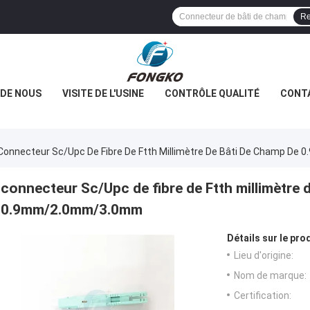
Re
 DE NOUS
VISITE DE L'USINE
CONTRÔLE QUALITÉ
CONT
Connecteur Sc/Upc De Fibre De Ftth Millimètre De Bâti De Champ D
connecteur Sc/Upc de fibre de Ftth millimètre 
0.9mm/2.0mm/3.0mm
Détails sur le prod
Lieu d'origine:
Nom de marque:
Certification: