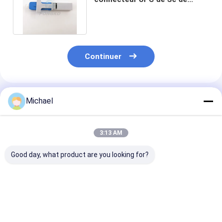
mode unitaire pour g652 g657
Continuer
Produits Recommandés
Michael
3:13 AM
Good day, what product are you looking for?
connecteur rapide
Fiber Optic SC APC
Connecteur de 
optique de fibre
Fiber Optic
optique d'épis
d'UPC
Connector Fiber
mécanique
Optic Quick
rapidement pou