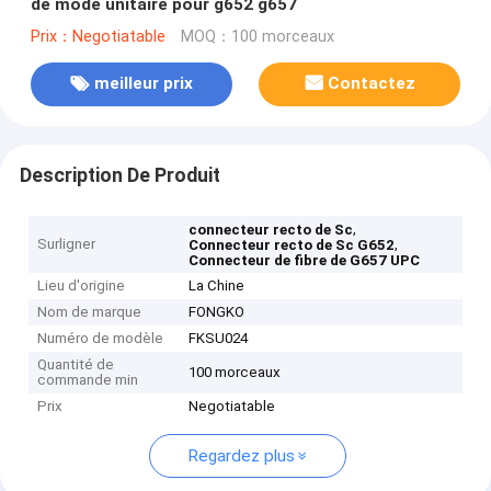
de mode unitaire pour g652 g657
Prix：Negotiatable
MOQ：100 morceaux
meilleur prix
Contactez
Description De Produit
,
connecteur recto de Sc
Surligner
,
Connecteur recto de Sc G652
Connecteur de fibre de G657 UPC
Lieu d'origine
La Chine
Nom de marque
FONGKO
Numéro de modèle
FKSU024
Quantité de
100 morceaux
commande min
Prix
Negotiatable
Regardez plus