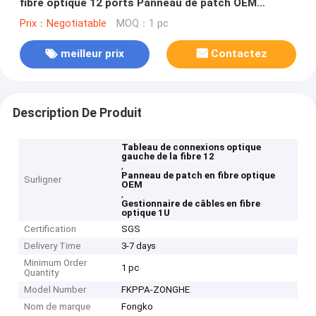
fibre optique 12 ports Panneau de patch OEM
ignifuge
Prix：Negotiatable
MOQ：1 pc
meilleur prix
Contactez
Description De Produit
Tableau de connexions optique
gauche de la fibre 12
,
Panneau de patch en fibre optique
Surligner
OEM
,
Gestionnaire de câbles en fibre
optique 1U
Certification
SGS
Delivery Time
3-7 days
Minimum Order
1 pc
Quantity
Model Number
FKPPA-ZONGHE
Nom de marque
Fongko