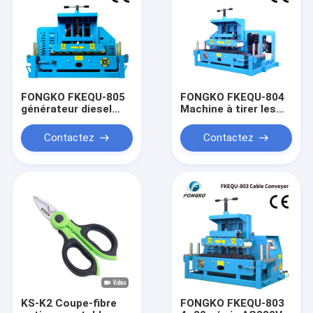
FONGKO FKEQU-805
FONGKO FKEQU-804
générateur diesel
Machine à tirer les
machine à tirer le fil 4
fils Générateur à
~ 20m/min
essence 4~20m/min
Contactez
Contactez
générateur
Convoyeur de câbles
d'essence 1-18cm
1-18cm
convoyeur de câble
KS-K2 Coupe-fibre
FONGKO FKEQU-803