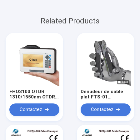
Related Products
FHO3100 OTDR
Dénudeur de câble
1310/1550nm OTDR à
plat FTS-01
fibre optique Écran
Dénudeur de câble à
tactile VFL OLS OPM
fibre optique
Contactez
Contactez
Carte d'événements
Ethernet OTDR