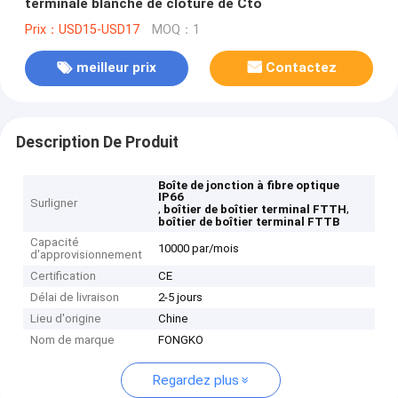
terminale blanche de clôture de Cto
Prix：USD15-USD17
MOQ：1
meilleur prix
Contactez
Description De Produit
Boîte de jonction à fibre optique
IP66
Surligner
,
,
boîtier de boîtier terminal FTTH
boîtier de boîtier terminal FTTB
Capacité
10000 par/mois
d'approvisionnement
Certification
CE
Délai de livraison
2-5 jours
Lieu d'origine
Chine
Nom de marque
FONGKO
Regardez plus