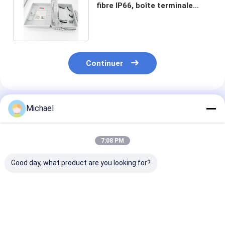
fibre IP66, boîte terminale
blanche de clôture de Cto
Continuer
Produits Recommandés
Michael
7:08 PM
Good day, what product are you looking for?
Boîtier de
boîte optique d'arrêt
FTTH fiber opt
terminaison
de fibre de 16 noyaux
distribution b
extérieur à 4 cœurs
FTTH fiber opt