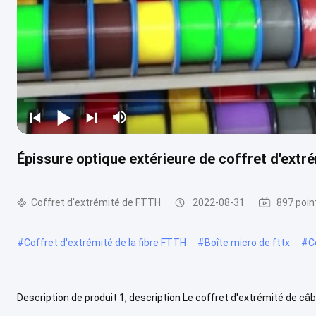
Épissure optique extérieure de coffret d'extré
Coffret d'extrémité de FTTH
2022-08-31
897 poin
#
Coffret d'extrémité de la fibre FTTH
#
Boîte micro de fttx
#
C
Description de produit 1, description Le coffret d'extrémité de câbl
de fibre optique terminale de boucle, avec les fonctions de ...
Voir 