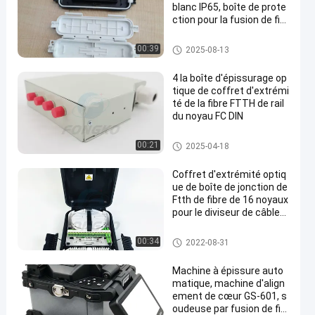
blanc IP65, boîte de prote
ction pour la fusion de fibr
es optiques
Coffret d'extrémité de FTTH
00:39
2025-08-13
4 la boîte d'épissurage op
tique de coffret d'extrémi
té de la fibre FTTH de rail
du noyau FC DIN
Coffret d'extrémité de FTTH
00:21
2025-04-18
Coffret d'extrémité optiq
ue de boîte de jonction de
Ftth de fibre de 16 noyaux
pour le diviseur de câble
d'interface
Coffret d'extrémité de FTTH
00:34
2022-08-31
Machine à épissure auto
matique, machine d'align
ement de cœur GS-601, s
oudeuse par fusion de fib