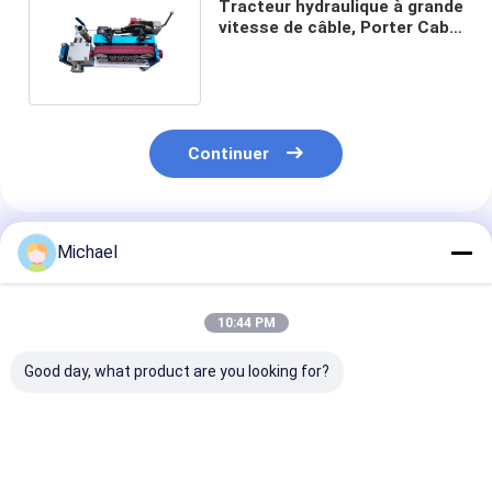
Tracteur hydraulique à grande
vitesse de câble, Porter Cable
Blowing Machine
Continuer
Produits Recommandés
Michael
10:44 PM
Good day, what product are you looking for?
Fongko Durable
Fongko - Outil
Convecteur de
Multifunctional
portatif
câbles lourds 