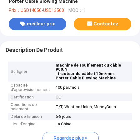
Porter Cable Blowing Machine
Prix：USD14050-USD13500
MOQ：1
meilleur prix
Contactez
Description De Produit
machine de soufflement du câble
900.N
Surligner
,
,
tracteur du câble 110m/min
Porter Cable Blowing Machine
Capacité
100 par/mois
d'approvisionnement
Certification
CE
Conditions de
T/T, Western Union, MoneyGram
paiement
Délai de livraison
5-8 jours
Lieu d'origine
La Chine
Regardez plus