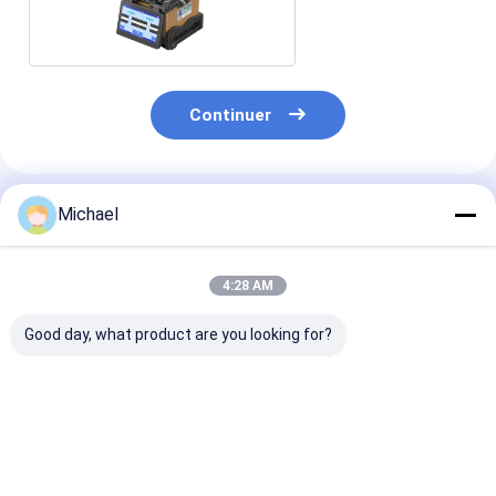
fibre optique
Continuer
Produits Recommandés
Michael
4:28 AM
Good day, what product are you looking for?
Fongko Durable
Fongko - Outil
Convecteur de
Multifunctional
portatif
câbles lourds 
Cable Conveyor
automatique de
rendement Fo
Machine
tirage de câbles
pour projets d