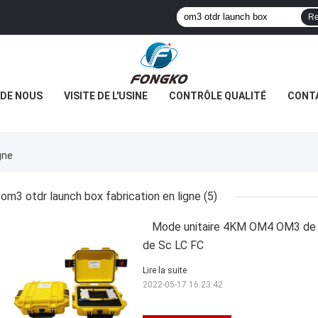
Re
 DE NOUS
VISITE DE L'USINE
CONTRÔLE QUALITÉ
CONT
gne
om3 otdr launch box fabrication en ligne
(5)
Mode unitaire 4KM OM4 OM3 de 
de Sc LC FC
Lire la suite
2022-05-17 16:23:42