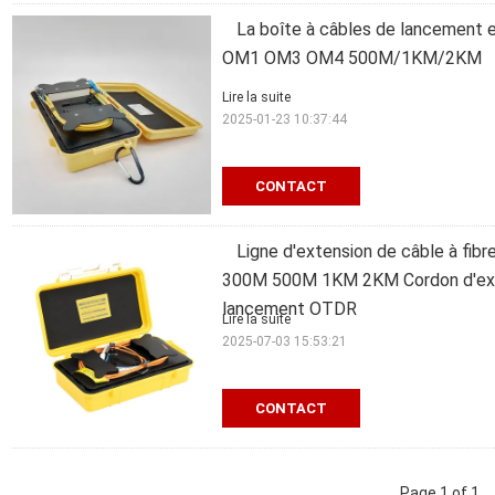
La boîte à câbles de lancement
OM1 OM3 OM4 500M/1KM/2KM
Lire la suite
2025-01-23 10:37:44
CONTACT
Ligne d'extension de câble à 
300M 500M 1KM 2KM Cordon d'exte
lancement OTDR
Lire la suite
2025-07-03 15:53:21
CONTACT
Page 1 of 1