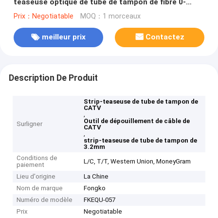
teaseuse optique de tube de tampon de fibre 0-
3.2mm
Prix：Negotiatable
MOQ：1 morceaux
meilleur prix
Contactez
Description De Produit
Strip-teaseuse de tube de tampon de
CATV
,
Outil de dépouillement de câble de
Surligner
CATV
,
strip-teaseuse de tube de tampon de
3.2mm
Conditions de
L/C, T/T, Western Union, MoneyGram
paiement
Lieu d'origine
La Chine
Nom de marque
Fongko
Numéro de modèle
FKEQU-057
Prix
Negotiatable