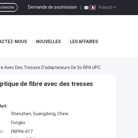
Demande de soumission
|
French
cherche
ACTEZ-NOUS
NOUVELLES
LES AFFAIRES
bre Avec Des Tresses D'adaptateurs De Sc RPA UPC
ptique de fibre avec des tresses
uit:
Shenzhen, Guangdong, Chine
Fongko
e:
FKPPA-017