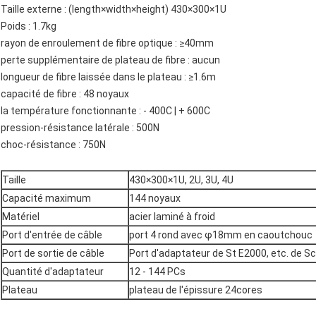
Taille externe : (length×width×height) 430×300×1U
Poids : 1.7kg
rayon de enroulement de fibre optique : ≥40mm
perte supplémentaire de plateau de fibre : aucun
longueur de fibre laissée dans le plateau : ≥1.6m
capacité de fibre : 48 noyaux
la température fonctionnante : - 400C | + 600C
pression-résistance latérale : 500N
choc-résistance : 750N
Taille
430×300×1U, 2U, 3U, 4U
Capacité maximum
144 noyaux
Matériel
acier laminé à froid
Port d'entrée de câble
port 4 rond avec φ18mm en caoutchouc
Port de sortie de câble
Port d'adaptateur de St E2000, etc. de Sc
Quantité d'adaptateur
12 - 144 PCs
Plateau
plateau de l'épissure 24cores