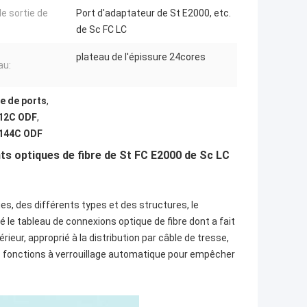
de sortie de
Port d'adaptateur de St E2000, etc.
de Sc FC LC
plateau de l'épissure 24cores
au:
e de ports
,
 12C ODF
,
 144C ODF
nts optiques
de
fibre
de St FC E2000 de Sc LC
ues, des différents types et des structures, le
 le tableau de connexions optique de fibre dont a fait 
érieur, approprié à la distribution par câble de tresse, 
es fonctions à verrouillage automatique pour empêcher 