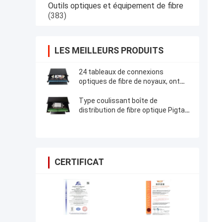
Outils optiques et équipement de fibre
(383)
LES MEILLEURS PRODUITS
24 tableaux de connexions
optiques de fibre de noyaux, ont
laminé à froid le tableau de
connexions en acier de SPCC LC
Type coulissant boîte de
distribution de fibre optique Pigtail
Odf 24 48 96 ports
CERTIFICAT