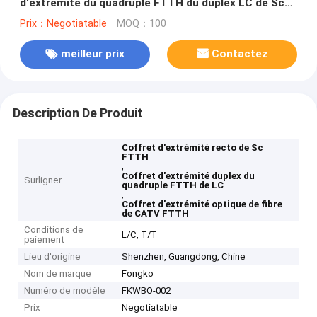
d'extrémité du quadruple FTTH du duplex LC de Sc
1-4
Prix：Negotiatable
MOQ：100
meilleur prix
Contactez
Description De Produit
Coffret d'extrémité recto de Sc
FTTH
,
Coffret d'extrémité duplex du
Surligner
quadruple FTTH de LC
,
Coffret d'extrémité optique de fibre
de CATV FTTH
Conditions de
L/C, T/T
paiement
Lieu d'origine
Shenzhen, Guangdong, Chine
Nom de marque
Fongko
Numéro de modèle
FKWBO-002
Prix
Negotiatable