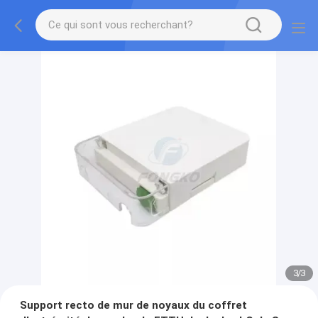
3
/
3
Support recto de mur de noyaux du coffret