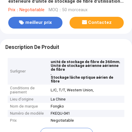
extérieure d'unité de stockage de fibre d'utilisation
de Polonais de puissance
Prix：Negotiatable
MOQ：50 morceaux
meilleur prix
Contactez
Description De Produit
,
unité de stockage de fibre de 360mm
Unité de stockage aérienne aérienne
de fibre
Surligner
,
Stockage lâche optique aérien de
fibre
Conditions de
L/C, T/T, Western Union,
paiement
Lieu d'origine
La Chine
Nom de marque
Fongko
Numéro de modèle
FKEQU-041
Prix
Negotiatable