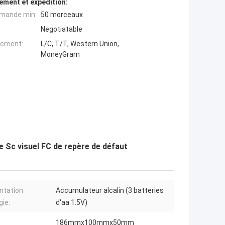
ement et expédition:
mande min:
50 morceaux
Negotiatable
iement:
L/C, T/T, Western Union,
MoneyGram
 Sc visuel FC de repère de défaut
ntation
Accumulateur alcalin (3 batteries
gie:
d'aa 1.5V)
186mmx100mmx50mm