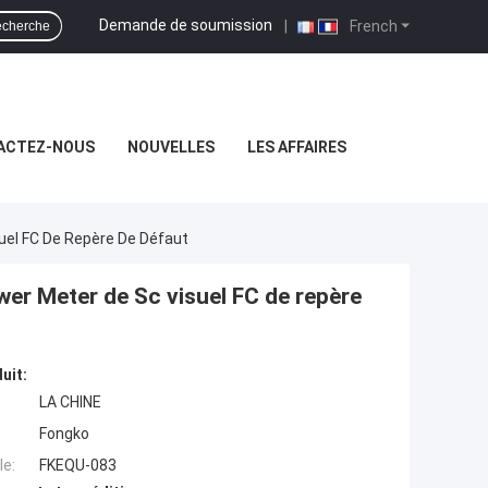
Demande de soumission
|
French
cherche
ACTEZ-NOUS
NOUVELLES
LES AFFAIRES
suel FC De Repère De Défaut
wer Meter de Sc visuel FC de repère
uit:
LA CHINE
Fongko
e:
FKEQU-083