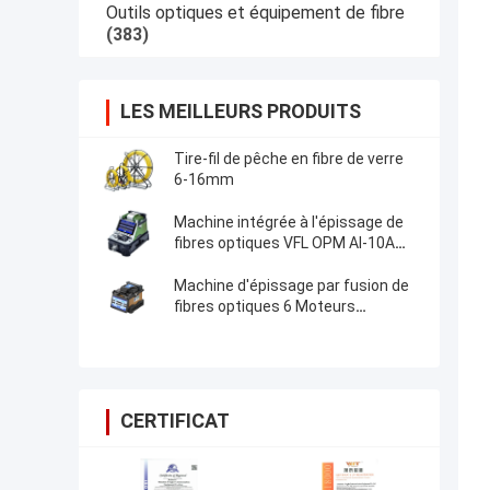
Outils optiques et équipement de fibre
(383)
LES MEILLEURS PRODUITS
Tire-fil de pêche en fibre de verre
6-16mm
Machine intégrée à l'épissage de
fibres optiques VFL OPM AI-10A
mise à jour AI20 AI-30 Splicer à
fusion de fibres optiques
Machine d'épissage par fusion de
fibres optiques 6 Moteurs
d'alignement du noyau
CERTIFICAT