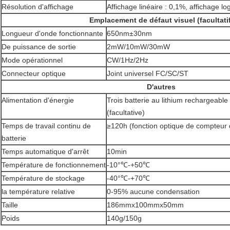
Résolution d'affichage
Affichage linéaire : 0,1%, affichage l
Emplacement de défaut visuel (facultatif
Longueur d'onde fonctionnante
650nm±30nm
De puissance de sortie
2mW/10mW/30mW
Mode opérationnel
CW/1Hz/2Hz
Connecteur optique
Joint universel FC/SC/ST
D'autres
Alimentation d'énergie
Trois batterie au lithium rechargeabl
(facultative)
Temps de travail continu de
≥120h (fonction optique de compteur d'
batterie
Temps automatique d'arrêt
10min
Température de fonctionnement
-10°℃-+50℃
Température de stockage
-40°℃-+70℃
la température relative
0-95% aucune condensation
Taille
186mmx100mmx50mm
Poids
140g/150g