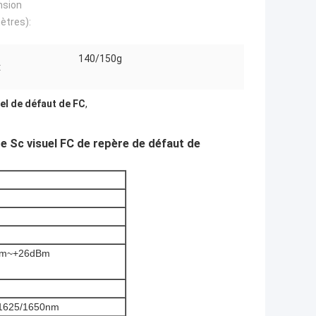
nsion
mètres):
140/150g
:
el de défaut de FC
,
 Sc visuel FC de repère de défaut de 
Bm~+26dBm
/1625/1650nm