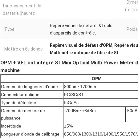
Dime
fonctionnement de
(milli
batterie (heure):
Repère visuel de défaut, &Tools
Type:
Poids
d'appareils de contrôle,
Repère visuel de défaut d'OPM
,
Repère visu
Mettre en évidence:
Multimètre optique de fibre de St
OPM + VFL ont intégré St Mini Optical Multi Power Meter de
machine
OPM
Gamme de longueurs d'onde
800nm~1700nm
Connecteur optique
FC/SC/ST
Type de détecteur
InGaAs
Gamme de mesure de
-70dBm~+6dBm
-50d
puissance
incertitude
±5%
Longueur d'onde de calibrage
850/980/1300/1310/1490/1550/1570