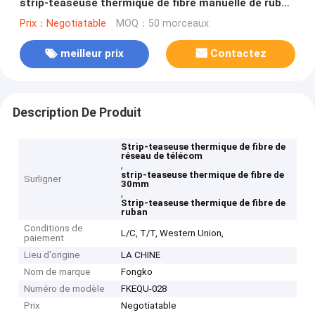
strip-teaseuse thermique de fibre manuelle de ruban
d'équipement
Prix：Negotiatable
MOQ：50 morceaux
meilleur prix
Contactez
Description De Produit
Strip-teaseuse thermique de fibre de
réseau de télécom
,
strip-teaseuse thermique de fibre de
Surligner
30mm
,
Strip-teaseuse thermique de fibre de
ruban
Conditions de
L/C, T/T, Western Union,
paiement
Lieu d'origine
LA CHINE
Nom de marque
Fongko
Numéro de modèle
FKEQU-028
Prix
Negotiatable