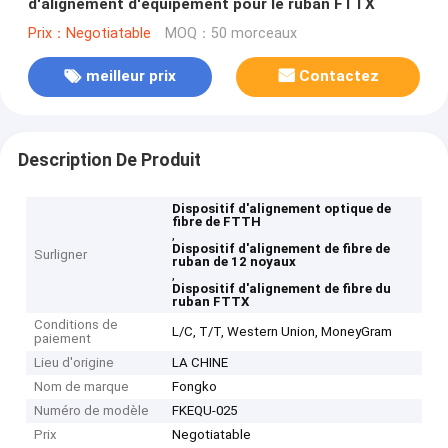
d'alignement d'équipement pour le ruban FTTX
Prix：Negotiatable
MOQ：50 morceaux
meilleur prix
Contactez
Description De Produit
Dispositif d'alignement optique de
fibre de FTTH
,
Dispositif d'alignement de fibre de
Surligner
ruban de 12 noyaux
,
Dispositif d'alignement de fibre du
ruban FTTX
Conditions de
L/C, T/T, Western Union, MoneyGram
paiement
Lieu d'origine
LA CHINE
Nom de marque
Fongko
Numéro de modèle
FKEQU-025
Prix
Negotiatable