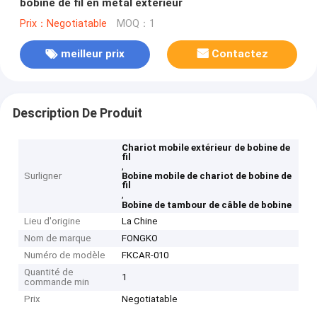
bobine de fil en métal extérieur
Prix：Negotiatable
MOQ：1
meilleur prix
Contactez
Description De Produit
Chariot mobile extérieur de bobine de
fil
,
Surligner
Bobine mobile de chariot de bobine de
fil
,
Bobine de tambour de câble de bobine
Lieu d'origine
La Chine
Nom de marque
FONGKO
Numéro de modèle
FKCAR-010
Quantité de
1
commande min
Prix
Negotiatable