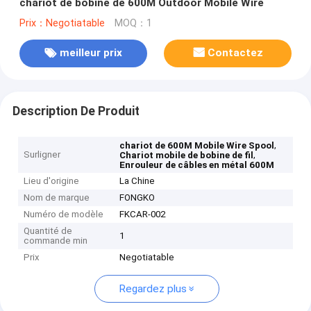
chariot de bobine de 600M Outdoor Mobile Wire
Prix：Negotiatable
MOQ：1
meilleur prix
Contactez
Description De Produit
,
chariot de 600M Mobile Wire Spool
Surligner
,
Chariot mobile de bobine de fil
Enrouleur de câbles en métal 600M
Lieu d'origine
La Chine
Nom de marque
FONGKO
Numéro de modèle
FKCAR-002
Quantité de
1
commande min
Prix
Negotiatable
Regardez plus