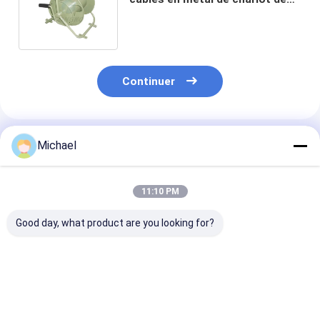
bobine de 600M Outdoor Mobile
Wire
Continuer
Produits Recommandés
Michael
11:10 PM
Good day, what product are you looking for?
Chariot portatif
Tambour 3600m de
Bobine de fil
escamotable Wire
chariot de fil de
extérieure de 
Spool Cart de bobine
bobine de libération
en métal de
de fil avec la traction
de câble de fibre
Waterpoof Dol