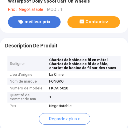
Waterpoof Dolly Spool Cart On Wheels
Prix：Negotiatable
MOQ：1
meilleur prix
Contactez
Description De Produit
,
Chariot de bobine de fil en métal
Surligner
,
Chariot de bobine de fil de câble
chariot de bobine de fil sur des roues
Lieu d'origine
La Chine
Nom de marque
FONGKO
Numéro de modèle
FKCAR-020
Quantité de
1
commande min
Prix
Negotiatable
Regardez plus