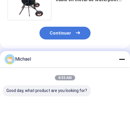
Dolly Spool Cart On Wheels
Continuer
Produits Recommandés
Michael
8:53 AM
Good day, what product are you looking for?
enroulement
Chariot portatif
Tambour 3600
d'enrouleur de câbles
escamotable Wire
chariot de fil d
en métal de chariot
Spool Cart de bobine
bobine de libé
de bobine de 600M
de fil avec la traction
de câble de fib